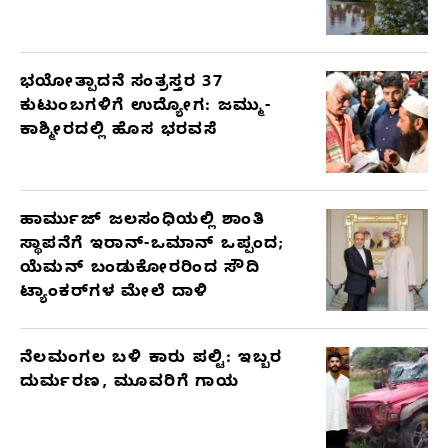
ಭಯೋತ್ಪಾದನೆ ಸಂತ್ರಸ್ತರ 37
ಕುಟುಂಬಗಳಿಗೆ ಉದ್ಯೋಗ: ಜಮ್ಮು-
ಕಾಶ್ಮೀರದಲ್ಲಿ ಹೊಸ ಭರವಸೆ
ಹಾರ್ಮುಜ್ ಜಲಸಂಧಿಯಲ್ಲಿ ಶಾಂತಿ
ಸ್ಥಾಪನೆಗೆ ಇರಾನ್-ಒಮಾನ್ ಒಪ್ಪಂದ;
ಯೆಮನ್ ಬಂಡುಕೋರರಿಂದ ಸೌದಿ
ಟ್ಯಾಂಕರ್‌ಗಳ ಮೇಲೆ ದಾಳಿ
ನೆಲಮಂಗಲ ಬಳಿ ಕಾರು ಪಲ್ಟಿ: ಇಬ್ಬರ
ದುರ್ಮರಣ, ಮೂವರಿಗೆ ಗಾಯ