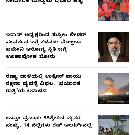
ಸಾಮಾಜಿಕ ಮಾಧ್ಯಮ ಪ್ರಭಾವಿ ಹತ್ಯೆ
ಇರಾನ್ ಅಧ್ಯಕ್ಷರಿಂದ ಸುಪ್ರೀಂ ಲೀಡರ್
ಸಂಪರ್ಕದ ಬಗ್ಗೆ ಕಳವಳ: ಮೊಜ್ತಬಾ
ಖಮೇನಿ ಆರೋಗ್ಯ ಸ್ಥಿತಿ ಬಗ್ಗೆ
ಊಹಾಪೋಹ ಜೋರು
ರಷ್ಯಾ ದಾಳಿಯಲ್ಲಿ ಉಕ್ರೇನ್ ವಾಯು
ರಕ್ಷಣಾ ವ್ಯವಸ್ಥೆ ವಿಫಲ: ‘ಭಯಾನಕ
ರಾತ್ರಿ’ಯ ಅನುಭವ
ಅಸ್ಸಾಂ ಪ್ರವಾಹ: 95ಕ್ಕೇರಿದ ಮೃತರ
ಸಂಖ್ಯೆ, 14 ಜಿಲ್ಲೆಗಳು ರೆಡ್ ಅಲರ್ಟ್‌ನಲ್ಲಿ