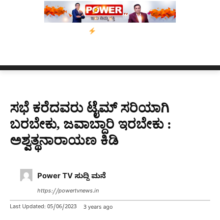
ಸಾಂ’ ಅಭಿಯಾನ
ನ್ಯೂಸ್ ಕಾರ್ಪ್‌ಗೆ ಎಐಯಿಂದ ಸಂಕಷ್ಟ: ಆಸ್ಟ್ರೇಲಿಯಾದಲ್ಲಿ ಚಂದ
ಸಭೆ ಕರೆದವರು ಟೈಮ್ ಸರಿಯಾಗಿ
ಬರಬೇಕು, ಜವಾಬ್ದಾರಿ ಇರಬೇಕು :
ಅಶ್ವತ್ಥನಾರಾಯಣ ಕಿಡಿ
Power TV ಸುದ್ದಿ ಮನೆ
https://powertvnews.in
Last Updated:
05/06/2023
3 years ago