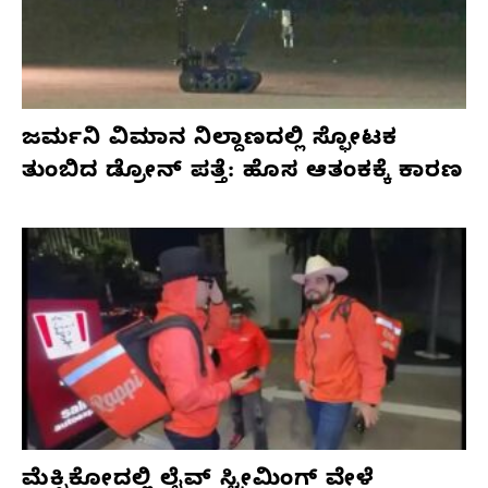
ಜರ್ಮನಿ ವಿಮಾನ ನಿಲ್ದಾಣದಲ್ಲಿ ಸ್ಫೋಟಕ
ತುಂಬಿದ ಡ್ರೋನ್ ಪತ್ತೆ: ಹೊಸ ಆತಂಕಕ್ಕೆ ಕಾರಣ
ಮೆಕ್ಸಿಕೋದಲ್ಲಿ ಲೈವ್ ಸ್ಟ್ರೀಮಿಂಗ್ ವೇಳೆ