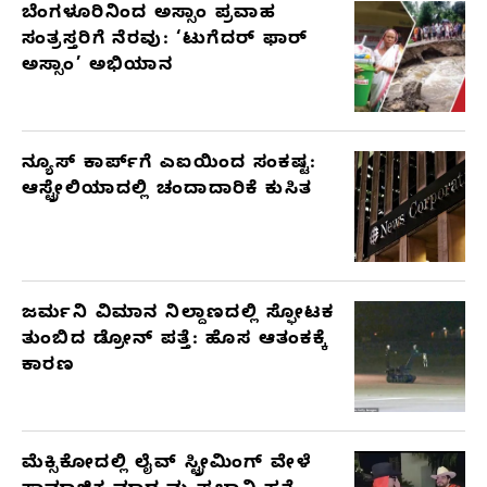
ಬೆಂಗಳೂರಿನಿಂದ ಅಸ್ಸಾಂ ಪ್ರವಾಹ
RELATED
ಸಂತ್ರಸ್ತರಿಗೆ ನೆರವು: ‘ಟುಗೆದರ್ ಫಾರ್
ARTICLES
ಅಸ್ಸಾಂ’ ಅಭಿಯಾನ
ನ್ಯೂಸ್ ಕಾರ್ಪ್‌ಗೆ ಎಐಯಿಂದ ಸಂಕಷ್ಟ:
ಆಸ್ಟ್ರೇಲಿಯಾದಲ್ಲಿ ಚಂದಾದಾರಿಕೆ ಕುಸಿತ
ಜರ್ಮನಿ ವಿಮಾನ ನಿಲ್ದಾಣದಲ್ಲಿ ಸ್ಫೋಟಕ
ತುಂಬಿದ ಡ್ರೋನ್ ಪತ್ತೆ: ಹೊಸ ಆತಂಕಕ್ಕೆ
ಕಾರಣ
ಮೆಕ್ಸಿಕೋದಲ್ಲಿ ಲೈವ್ ಸ್ಟ್ರೀಮಿಂಗ್ ವೇಳೆ