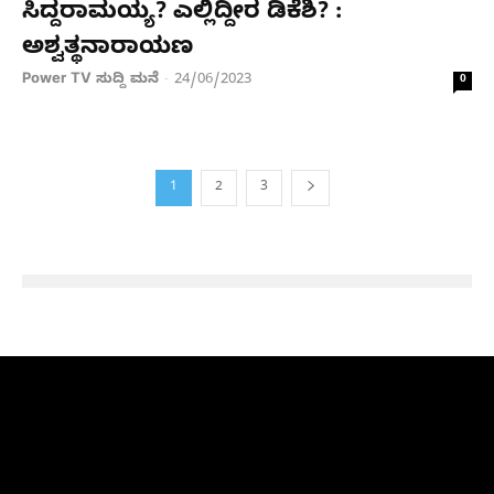
ಸಿದ್ದರಾಮಯ್ಯ? ಎಲ್ಲಿದ್ದೀರ ಡಿಕೆಶಿ? :
ಅಶ್ವತ್ಥನಾರಾಯಣ
Power TV ಸುದ್ದಿ ಮನೆ
24/06/2023
-
0
1
2
3