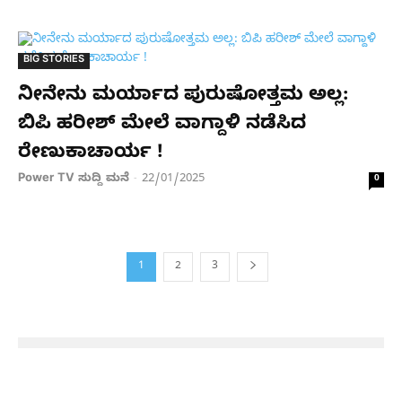
BIG STORIES
ನೀನೇನು ಮರ್ಯಾದ ಪುರುಷೋತ್ತಮ ಅಲ್ಲ:
ಬಿಪಿ ಹರೀಶ್​ ಮೇಲೆ ವಾಗ್ದಾಳಿ ನಡೆಸಿದ
ರೇಣುಕಾಚಾರ್ಯ !
Power TV ಸುದ್ದಿ ಮನೆ
22/01/2025
-
0
1
2
3