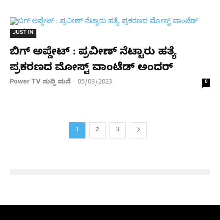
JUST IN
ಬಿಗ್ ಅಪ್ಡೇಟ್ : ಪ್ರವೀಣ್ ನೆಟ್ಟಾರು ಹತ್ಯೆ
ಪ್ರಕರಣದ ಮೋಸ್ಟ್ ವಾಂಟೆಡ್ ಅಂದರ್
Power TV ಸುದ್ದಿ ಮನೆ
05/03/2023
-
0
1
2
3