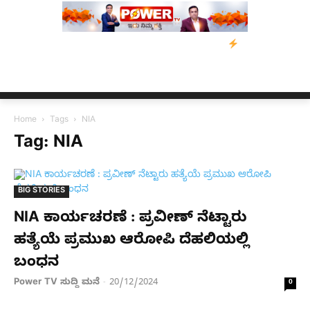
ತೆಯ ಭೂಕಂಪ: ಯಾವುದೇ ಪ್ರಾಣಹಾನಿ ವರದಿಯಾಗಿಲ್ಲ
ನೈಸ್ ರಸ್ತೆಯಲ್ಲಿ ಟ
Home
Tags
NIA
Tag: NIA
BIG STORIES
NIA ಕಾರ್ಯಚರಣೆ : ಪ್ರವೀಣ್​ ನೆಟ್ಟಾರು
ಹತ್ಯೆಯೆ ಪ್ರಮುಖ ಆರೋಪಿ ದೆಹಲಿಯಲ್ಲಿ
ಬಂಧನ
Power TV ಸುದ್ದಿ ಮನೆ
20/12/2024
-
0