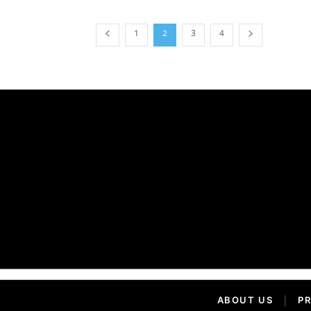
1
2
3
4
ABOUT US
|
PR