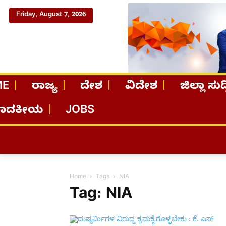
Friday, August 7, 2026
ME
ರಾಜ್ಯ
ದೇಶ
ವಿದೇಶ
ಜಿಲ್ಲಾ ಸುದ್
ಪಾದಕೀಯ
JOBS
Home
Tags
NIA
Tag: NIA