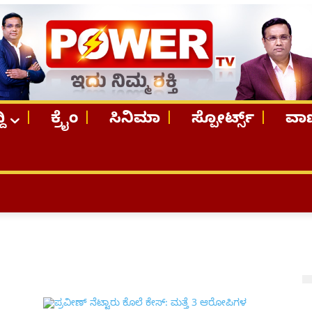
ದಿ
ಕ್ರೈಂ
ಸಿನಿಮಾ
ಸ್ಪೋರ್ಟ್ಸ್
ವಾಣ