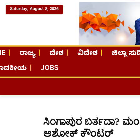
Saturday, August 8, 2026
ME
ರಾಜ್ಯ
ದೇಶ
ವಿದೇಶ
ಜಿಲ್ಲಾ ಸುದ್
ಪಾದಕೀಯ
JOBS
ಸಿಂಗಾಪುರ ಬರ್ತದಾ? ಮಂಗಾ
ಅಶೋಕ್ ಕೌಂಟರ್