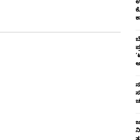
ಉ
ಕ
ಕ
ಬ
ಪ
‘
ನ
ಸ
ಚ
ಜ
ನ
ತ