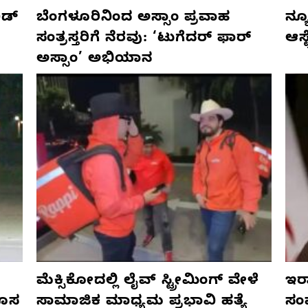
ಡ್‌
ಬೆಂಗಳೂರಿನಿಂದ ಅಸ್ಸಾಂ ಪ್ರವಾಹ
ನ್ಯ
ಸಂತ್ರಸ್ತರಿಗೆ ನೆರವು: ‘ಟುಗೆದರ್ ಫಾರ್
ಆಸ್
ಅಸ್ಸಾಂ’ ಅಭಿಯಾನ
ಮೆಕ್ಸಿಕೋದಲ್ಲಿ ಲೈವ್ ಸ್ಟ್ರೀಮಿಂಗ್ ವೇಳೆ
ಇರಾ
ಹೊಸ
ಸಾಮಾಜಿಕ ಮಾಧ್ಯಮ ಪ್ರಭಾವಿ ಹತ್ಯೆ
ಸಂ