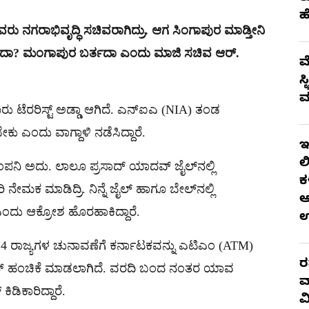
ಹ
ು ನಗರಾಭಿವೃದ್ಧಿ ಸಚಿವರಾಗಿದ್ರು. ಆಗ ಸಿಂಗಾಪುರ ಮಾಡ್ತೀನಿ
 ಬರ್ತದಾ? ಮಂಗಾಪುರ ಬರ್ತದಾ ಎಂದು ಮಾಜಿ ಸಚಿವ ಆರ್.
ಮ
ಸ
ಮ
 ಟೆರರಿಸ್ಟ್ ಅಡ್ಡಾ ಆಗಿದೆ. ಎನ್​ಐಎ (NIA) ತಂಡ
ು ಎಂದು ವಾಗ್ದಾಳಿ ನಡೆಸಿದ್ದಾರೆ.
ಇ
ಲ
ಂಪನಿ ಅದು. ಲಾಲೂ ಪ್ರಸಾದ್ ಯಾದವ್ ಜೈಲ್​ನಲ್ಲಿ
ಕ
ಮಕ ಮಾಡಿದ್ರಿ. ನಿನ್ನೆ ಜೈಲ್ ಹಾಗೂ ಬೇಲ್​ನಲ್ಲಿ
ಆ
ಎಂದು ಆಕ್ರೋಶ ಹೊರಹಾಕಿದ್ದಾರೆ.
 4 ರಾಜ್ಯಗಳ ಚುನಾವಣೆಗೆ ಕರ್ನಾಟಕವನ್ನು ಎಟಿಎಂ (ATM)
ರ
ುರಾನ್ ಹಂಚಿಕೆ ಮಾಡಲಾಗಿದೆ. ವರದಿ ಬಂದ ನಂತರ ಯಾವ
ವ
ಡಿಕಾರಿದ್ದಾರೆ.
ವ