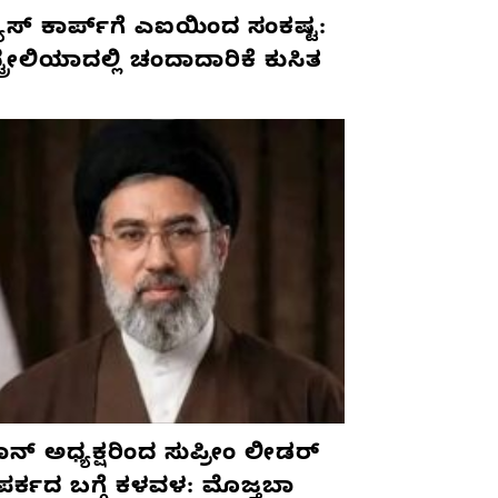
ೂಸ್ ಕಾರ್ಪ್‌ಗೆ ಎಐಯಿಂದ ಸಂಕಷ್ಟ:
ಟ್ರೇಲಿಯಾದಲ್ಲಿ ಚಂದಾದಾರಿಕೆ ಕುಸಿತ
ನ್ ಅಧ್ಯಕ್ಷರಿಂದ ಸುಪ್ರೀಂ ಲೀಡರ್
ಪರ್ಕದ ಬಗ್ಗೆ ಕಳವಳ: ಮೊಜ್ತಬಾ