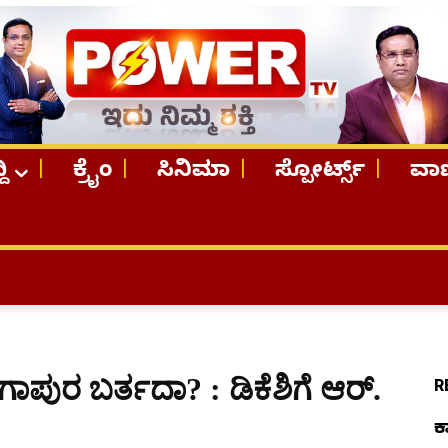
ದಿ
ಕ್ರೈಂ
ಸಿನಿಮಾ
ಸ್ಪೋರ್ಟ್ಸ್
ವಾಣ
TOP
ಪುರ ಬರ್ತದಾ? : ಡಿಕೆಶಿಗೆ ಆರ್.
R
ಕ