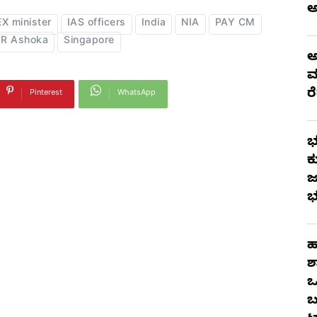
EX minister
IAS officers
India
NIA
PAY CM
R Ashoka
Singapore
ಅ
ಮ
ರ
Pinterest
WhatsApp
ಭ
ಕ
ಜ
ಭ
ಹ
ಶ
ಒ
ಬ