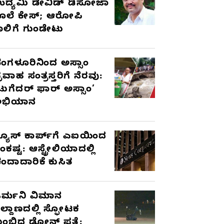
ದ್ಯಮಿ ಡೇವಿಡ್‌ ಡಿಸೋಜಾ
ೊಲೆ ಕೇಸ್;‌ ಆರೋಪಿ
ಾಲಿಗೆ ಗುಂಡೇಟು
ೆಂಗಳೂರಿನಿಂದ ಅಸ್ಸಾಂ
್ರವಾಹ ಸಂತ್ರಸ್ತರಿಗೆ ನೆರವು:
ಟುಗೆದರ್ ಫಾರ್ ಅಸ್ಸಾಂ’
ಅಭಿಯಾನ
್ಯೂಸ್ ಕಾರ್ಪ್‌ಗೆ ಎಐಯಿಂದ
ಂಕಷ್ಟ: ಆಸ್ಟ್ರೇಲಿಯಾದಲ್ಲಿ
ಂದಾದಾರಿಕೆ ಕುಸಿತ
ರ್ಮನಿ ವಿಮಾನ
ಿಲ್ದಾಣದಲ್ಲಿ ಸ್ಫೋಟಕ
ುಂಬಿದ ಡ್ರೋನ್ ಪತ್ತೆ: