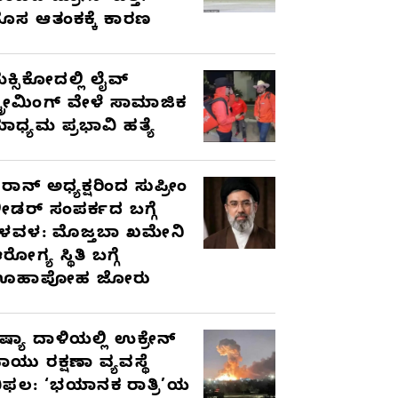
ೊಸ ಆತಂಕಕ್ಕೆ ಕಾರಣ
ೆಕ್ಸಿಕೋದಲ್ಲಿ ಲೈವ್
್ಟ್ರೀಮಿಂಗ್ ವೇಳೆ ಸಾಮಾಜಿಕ
ಾಧ್ಯಮ ಪ್ರಭಾವಿ ಹತ್ಯೆ
ರಾನ್ ಅಧ್ಯಕ್ಷರಿಂದ ಸುಪ್ರೀಂ
ೀಡರ್ ಸಂಪರ್ಕದ ಬಗ್ಗೆ
ಳವಳ: ಮೊಜ್ತಬಾ ಖಮೇನಿ
ರೋಗ್ಯ ಸ್ಥಿತಿ ಬಗ್ಗೆ
ಊಹಾಪೋಹ ಜೋರು
ಷ್ಯಾ ದಾಳಿಯಲ್ಲಿ ಉಕ್ರೇನ್
ಾಯು ರಕ್ಷಣಾ ವ್ಯವಸ್ಥೆ
ಿಫಲ: ‘ಭಯಾನಕ ರಾತ್ರಿ’ಯ