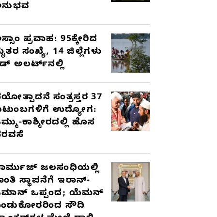
ಅನುಭವ
ಸ್ಸಾಂ ಪ್ರವಾಹ: 95ಕ್ಕೇರಿದ
ೃತರ ಸಂಖ್ಯೆ, 14 ಜಿಲ್ಲೆಗಳು
ೆಡ್ ಅಲರ್ಟ್‌ನಲ್ಲಿ
ಯೋತ್ಪಾದನೆ ಸಂತ್ರಸ್ತರ 37
ುಟುಂಬಗಳಿಗೆ ಉದ್ಯೋಗ:
ಮ್ಮು-ಕಾಶ್ಮೀರದಲ್ಲಿ ಹೊಸ
ರವಸೆ
ಾರ್ಮುಜ್ ಜಲಸಂಧಿಯಲ್ಲಿ
ಾಂತಿ ಸ್ಥಾಪನೆಗೆ ಇರಾನ್-
ಮಾನ್ ಒಪ್ಪಂದ; ಯೆಮನ್
ಂಡುಕೋರರಿಂದ ಸೌದಿ