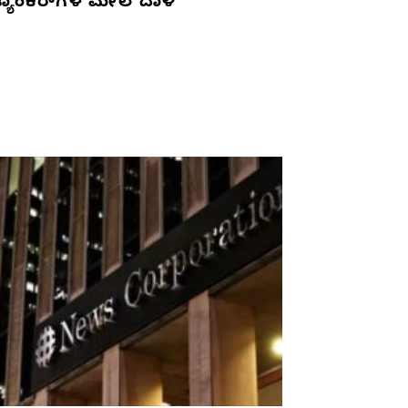
್ಯಾಂಕರ್‌ಗಳ ಮೇಲೆ ದಾಳಿ