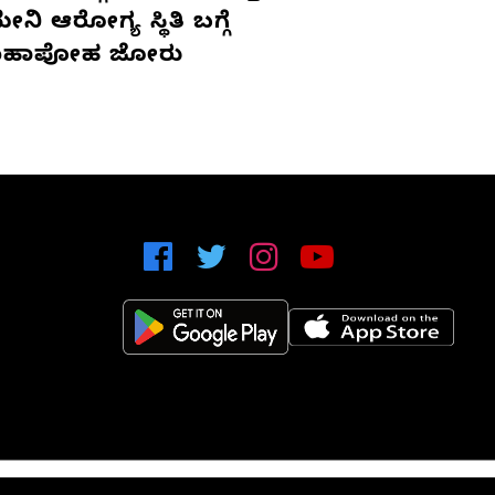
ನಿ ಆರೋಗ್ಯ ಸ್ಥಿತಿ ಬಗ್ಗೆ
ಹಾಪೋಹ ಜೋರು