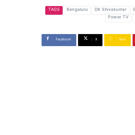
TAGS
Bengaluru
DK Shivakumar
Power TV
Facebook
X
Koo