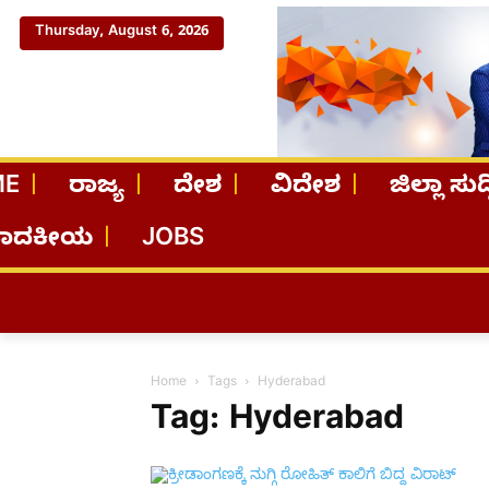
Thursday, August 6, 2026
ME
ರಾಜ್ಯ
ದೇಶ
ವಿದೇಶ
ಜಿಲ್ಲಾ ಸುದ್
ಪಾದಕೀಯ
JOBS
Home
Tags
Hyderabad
Tag: Hyderabad