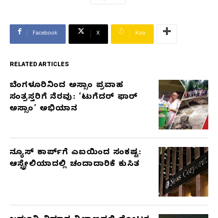
Facebook
X
Koo
RELATED ARTICLES
ಬೆಂಗಳೂರಿನಿಂದ ಅಸ್ಸಾಂ ಪ್ರವಾಹ
RELATED
ಸಂತ್ರಸ್ತರಿಗೆ ನೆರವು: ‘ಟುಗೆದರ್ ಫಾರ್
ARTICLES
ಅಸ್ಸಾಂ’ ಅಭಿಯಾನ
ನ್ಯೂಸ್ ಕಾರ್ಪ್‌ಗೆ ಎಐಯಿಂದ ಸಂಕಷ್ಟ:
ಆಸ್ಟ್ರೇಲಿಯಾದಲ್ಲಿ ಚಂದಾದಾರಿಕೆ ಕುಸಿತ