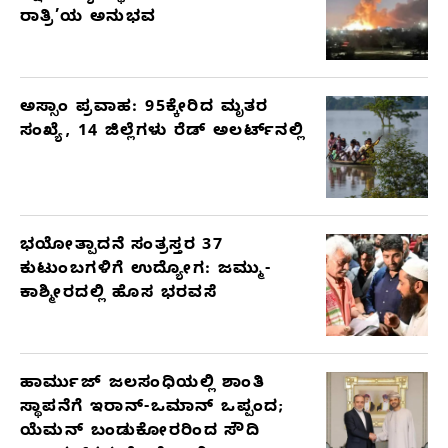
ರಾತ್ರಿ’ಯ ಅನುಭವ
ಅಸ್ಸಾಂ ಪ್ರವಾಹ: 95ಕ್ಕೇರಿದ ಮೃತರ
ಸಂಖ್ಯೆ, 14 ಜಿಲ್ಲೆಗಳು ರೆಡ್ ಅಲರ್ಟ್‌ನಲ್ಲಿ
ಭಯೋತ್ಪಾದನೆ ಸಂತ್ರಸ್ತರ 37
ಕುಟುಂಬಗಳಿಗೆ ಉದ್ಯೋಗ: ಜಮ್ಮು-
ಕಾಶ್ಮೀರದಲ್ಲಿ ಹೊಸ ಭರವಸೆ
ಹಾರ್ಮುಜ್ ಜಲಸಂಧಿಯಲ್ಲಿ ಶಾಂತಿ
ಸ್ಥಾಪನೆಗೆ ಇರಾನ್-ಒಮಾನ್ ಒಪ್ಪಂದ;
ಯೆಮನ್ ಬಂಡುಕೋರರಿಂದ ಸೌದಿ