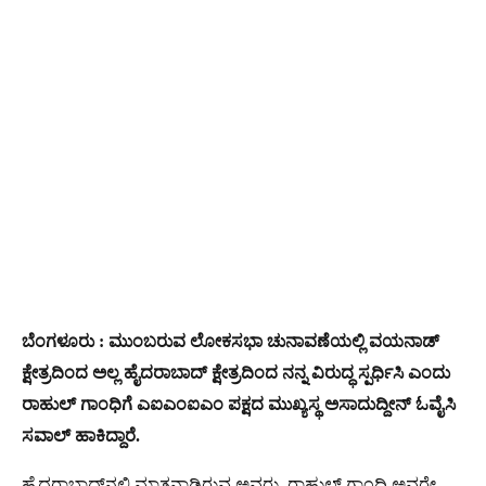
ಬೆಂಗಳೂರು : ಮುಂಬರುವ ಲೋಕಸಭಾ ಚುನಾವಣೆಯಲ್ಲಿ ವಯನಾಡ್‌
ಕ್ಷೇತ್ರದಿಂದ ಅಲ್ಲ ಹೈದರಾಬಾದ್‌ ಕ್ಷೇತ್ರದಿಂದ ನನ್ನ ವಿರುದ್ಧ ಸ್ಪರ್ಧಿಸಿ ಎಂದು
ರಾಹುಲ್ ಗಾಂಧಿಗೆ ಎಐಎಂಐಎಂ ಪಕ್ಷದ ಮುಖ್ಯಸ್ಥ ಅಸಾದುದ್ದೀನ್ ಓವೈಸಿ
ಸವಾಲ್ ಹಾಕಿದ್ದಾರೆ.
ಹೈದರಾಬಾದ್‌ನಲ್ಲಿ ಮಾತನಾಡಿರುವ ಅವರು, ರಾಹುಲ್​ ಗಾಂಧಿ ಅವರೇ