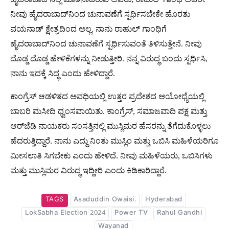
ನೀವು ಹೈದರಾಬಾದ್‌ನಿಂದ ಚುನಾವಣೆಗೆ ಸ್ಪರ್ಧಿಸಬೇಕೇ ಹೊರತು
ವಯನಾಡ್​ ಕ್ಷೇತ್ರದಿಂದ ಅಲ್ಲ. ನಾನು ರಾಹುಲ್ ಗಾಂಧಿಗೆ
ಹೈದರಾಬಾದ್‌ನಿಂದ ಚುನಾವಣೆಗೆ ಸ್ಪರ್ಧಿಸುವಂತೆ ತಿಳಿಸುತ್ತೇನೆ. ನೀವು
ದೊಡ್ಡ ದೊಡ್ಡ ಹೇಳಿಕೆಗಳನ್ನು ನೀಡುತ್ತೀರಿ. ನನ್ನ ವಿರುದ್ಧ ಬಂದು ಸ್ಪರ್ಧಿಸಿ,
ನಾನು ಇದಕ್ಕೆ ಸಿದ್ಧ ಎಂದು ಹೇಳಿದ್ದಾರೆ.
ಕಾಂಗ್ರೆಸ್​ ಆಡಳಿತದ ಅವಧಿಯಲ್ಲಿ ಉತ್ತರ ಪ್ರದೇಶದ ಅಯೋಧ್ಯೆಯಲ್ಲಿ
ಬಾಬರಿ ಮಸೀದಿ ಧ್ವಂಸವಾಯಿತು. ಕಾಂಗ್ರೆಸ್, ಸಮಾಜವಾದಿ ಪಕ್ಷ ಮತ್ತು
ಆರ್‌ಜೆಡಿ ನಾಯಕರು ಸಂಸತ್ತಿನಲ್ಲಿ ಮುಸ್ಲಿಮರ ಹೆಸರನ್ನು ತೆಗೆದುಕೊಳ್ಳಲು
ಹೆದರುತ್ತಿದ್ದಾರೆ. ನಾನು ಎದ್ದು ನಿಂತು ಮುಸ್ಲಿಂ ಮತ್ತು ಒಬಿಸಿ ಮಹಿಳೆಯರಿಗೂ
ಮೀಸಲಾತಿ ಸಿಗಬೇಕು ಎಂದು ಹೇಳಿದೆ. ನೀವು ಮಹಿಳೆಯರು, ಒಬಿಸಿಗಳು
ಮತ್ತು ಮುಸ್ಲಿಮರ ವಿರುದ್ಧ ಇದ್ದೀರಿ ಎಂದು ಕಿಡಿಕಾರಿದ್ದಾರೆ.
TAGS
Asaduddin Owaisi.
Hyderabad
LokSabha Election 2024
Power TV
Rahul Gandhi
Wayanad