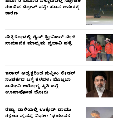
ಜರ್ಮನಿ ವಿಮಾನ ನಿಲ್ದಾಣದಲ್ಲಿ ಸ್ಫೋಟಕ
ತುಂಬಿದ ಡ್ರೋನ್ ಪತ್ತೆ: ಹೊಸ ಆತಂಕಕ್ಕೆ
ಕಾರಣ
ಮೆಕ್ಸಿಕೋದಲ್ಲಿ ಲೈವ್ ಸ್ಟ್ರೀಮಿಂಗ್ ವೇಳೆ
ಸಾಮಾಜಿಕ ಮಾಧ್ಯಮ ಪ್ರಭಾವಿ ಹತ್ಯೆ
ಇರಾನ್ ಅಧ್ಯಕ್ಷರಿಂದ ಸುಪ್ರೀಂ ಲೀಡರ್
ಸಂಪರ್ಕದ ಬಗ್ಗೆ ಕಳವಳ: ಮೊಜ್ತಬಾ
ಖಮೇನಿ ಆರೋಗ್ಯ ಸ್ಥಿತಿ ಬಗ್ಗೆ
ಊಹಾಪೋಹ ಜೋರು
ರಷ್ಯಾ ದಾಳಿಯಲ್ಲಿ ಉಕ್ರೇನ್ ವಾಯು
ರಕ್ಷಣಾ ವ್ಯವಸ್ಥೆ ವಿಫಲ: ‘ಭಯಾನಕ