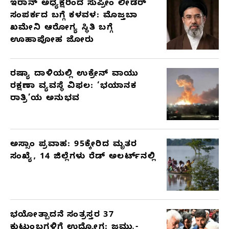
ಇರಾನ್ ಅಧ್ಯಕ್ಷರಿಂದ ಸುಪ್ರೀಂ ಲೀಡರ್
ಸಂಪರ್ಕದ ಬಗ್ಗೆ ಕಳವಳ: ಮೊಜ್ತಬಾ
ಖಮೇನಿ ಆರೋಗ್ಯ ಸ್ಥಿತಿ ಬಗ್ಗೆ
ಊಹಾಪೋಹ ಜೋರು
ರಷ್ಯಾ ದಾಳಿಯಲ್ಲಿ ಉಕ್ರೇನ್ ವಾಯು
ರಕ್ಷಣಾ ವ್ಯವಸ್ಥೆ ವಿಫಲ: ‘ಭಯಾನಕ
ರಾತ್ರಿ’ಯ ಅನುಭವ
ಅಸ್ಸಾಂ ಪ್ರವಾಹ: 95ಕ್ಕೇರಿದ ಮೃತರ
ಸಂಖ್ಯೆ, 14 ಜಿಲ್ಲೆಗಳು ರೆಡ್ ಅಲರ್ಟ್‌ನಲ್ಲಿ
ಭಯೋತ್ಪಾದನೆ ಸಂತ್ರಸ್ತರ 37
ಕುಟುಂಬಗಳಿಗೆ ಉದ್ಯೋಗ: ಜಮ್ಮು-