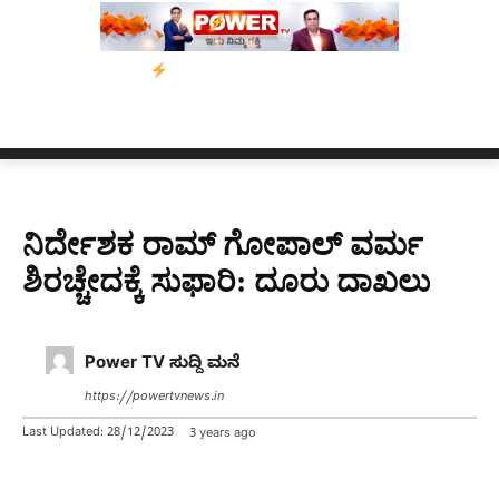
ಿಯಾನ
ನ್ಯೂಸ್ ಕಾರ್ಪ್‌ಗೆ ಎಐಯಿಂದ ಸಂಕಷ್ಟ: ಆಸ್ಟ್ರೇಲಿಯಾದಲ್ಲಿ ಚಂದಾದಾರಿಕೆ
ನಿರ್ದೇಶಕ ರಾಮ್​ ಗೋಪಾಲ್​ ವರ್ಮ
ಶಿರಚ್ಚೇದಕ್ಕೆ ಸುಫಾರಿ: ದೂರು ದಾಖಲು
Power TV ಸುದ್ದಿ ಮನೆ
https://powertvnews.in
Last Updated:
28/12/2023
3 years ago