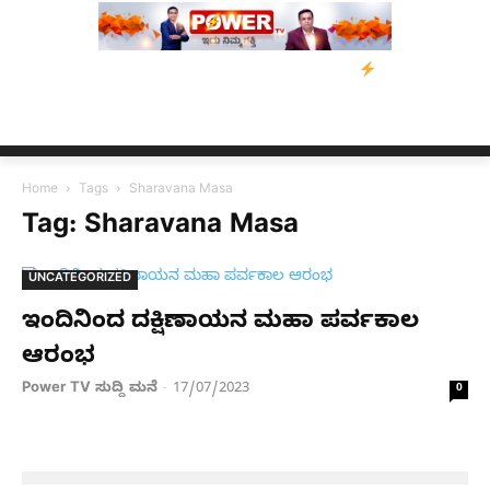
ತ್ರಸ್ತರಿಗೆ ನೆರವು: ‘ಟುಗೆದರ್ ಫಾರ್ ಅಸ್ಸಾಂ’ ಅಭಿಯಾನ
ನ್ಯೂಸ್ ಕಾರ್ಪ್‌ಗೆ
Home
Tags
Sharavana Masa
Tag: Sharavana Masa
UNCATEGORIZED
ಇಂದಿನಿಂದ ದಕ್ಷಿಣಾಯನ ಮಹಾ ಪರ್ವಕಾಲ
ಆರಂಭ
Power TV ಸುದ್ದಿ ಮನೆ
17/07/2023
-
0