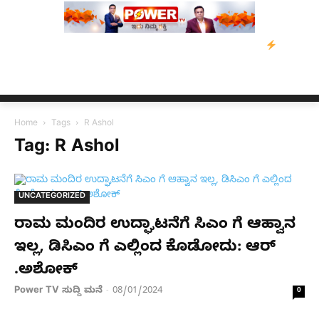
ಿ ಡೇವಿಡ್‌ ಡಿಸೋಜಾ ಕೊಲೆ ಕೇಸ್;‌ ಆರೋಪಿ ಕಾಲಿಗೆ ಗುಂಡೇಟು
ಬೆಂಗಳೂರಿನ
Home
Tags
R Ashol
Tag: R Ashol
UNCATEGORIZED
ರಾಮ ಮಂದಿರ ಉದ್ಘಾಟನೆಗೆ ಸಿಎಂ ಗೆ ಆಹ್ವಾನ
ಇಲ್ಲ, ಡಿಸಿಎಂ ಗೆ ಎಲ್ಲಿಂದ ಕೊಡೋದು: ಆರ್​
.ಅಶೋಕ್​
Power TV ಸುದ್ದಿ ಮನೆ
08/01/2024
-
0