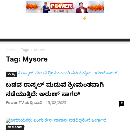
ಜಾ ಕೊಲೆ ಕೇಸ್;‌ ಆರೋಪಿ ಕಾಲಿಗೆ ಗುಂಡೇಟು
ಬೆಂಗಳೂರಿನಿಂದ ಅಸ್ಸಾಂ ಪ್ರ
Home
Tags
Mysore
Tag: Mysore
ರಾಜ್ಯ
ಬಡವ ರಾಸ್ಕಲ್​ ಮದುವೆ ಶ್ರೀಮಂತವಾಗಿ
ನಡೆಯುತ್ತಿದೆ: ಅರುಣ್​ ಸಾಗರ್​
Power TV ಸುದ್ದಿ ಮನೆ
15/02/2025
-
0
ರಾಜಕೀಯ