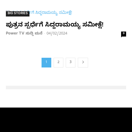
BIG STORIES
ಪುತ್ರನ ಸ್ಪರ್ಧೆಗೆ ಸಿದ್ದರಾಮಯ್ಯ ಸಮೀಕ್ಷೆ!
Power TV ಸುದ್ದಿ ಮನೆ
04/02/2024
-
0
1
2
3