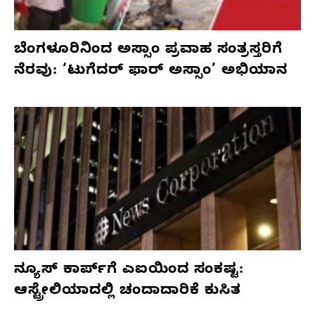
ಬೆಂಗಳೂರಿನಿಂದ ಅಸ್ಸಾಂ ಪ್ರವಾಹ ಸಂತ್ರಸ್ತರಿಗೆ
ನೆರವು: ‘ಟುಗೆದರ್ ಫಾರ್ ಅಸ್ಸಾಂ’ ಅಭಿಯಾನ
ನ್ಯೂಸ್ ಕಾರ್ಪ್‌ಗೆ ಎಐಯಿಂದ ಸಂಕಷ್ಟ:
ಆಸ್ಟ್ರೇಲಿಯಾದಲ್ಲಿ ಚಂದಾದಾರಿಕೆ ಕುಸಿತ