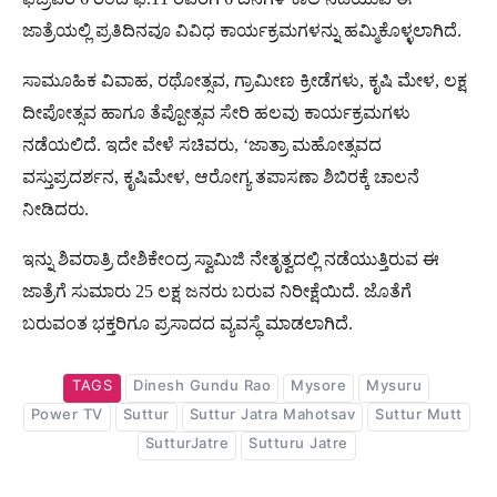
ಜಾತ್ರೆಯಲ್ಲಿ ಪ್ರತಿದಿನವೂ ವಿವಿಧ ಕಾರ್ಯಕ್ರಮಗಳನ್ನು ಹಮ್ಮಿಕೊಳ್ಳಲಾಗಿದೆ.
ಸಾಮೂಹಿಕ ವಿವಾಹ, ರಥೋತ್ಸವ, ಗ್ರಾಮೀಣ ಕ್ರೀಡೆಗಳು, ಕೃಷಿ ಮೇಳ, ಲಕ್ಷ
ದೀಪೋತ್ಸವ ಹಾಗೂ ತೆಪ್ಪೋತ್ಸವ ಸೇರಿ ಹಲವು ಕಾರ್ಯಕ್ರಮಗಳು
ನಡೆಯಲಿದೆ. ಇದೇ ವೇಳೆ ಸಚಿವರು, ‘ಜಾತ್ರಾ ಮಹೋತ್ಸವದ
ವಸ್ತುಪ್ರದರ್ಶ‌ನ, ಕೃಷಿಮೇಳ, ಆರೋಗ್ಯ ತಪಾಸಣಾ ಶಿಬಿರಕ್ಕೆ ಚಾಲನೆ
ನೀಡಿದರು.
ಇನ್ನು ಶಿವರಾತ್ರಿ ದೇಶಿಕೇಂದ್ರ ಸ್ವಾಮಿಜಿ ನೇತೃತ್ವದಲ್ಲಿ ನಡೆಯುತ್ತಿರುವ ಈ
ಜಾತ್ರೆಗೆ ಸುಮಾರು 25 ಲಕ್ಷ ಜನರು ಬರುವ ನಿರೀಕ್ಷೆಯಿದೆ. ಜೊತೆಗೆ
ಬರುವಂತ ಭಕ್ತರಿಗೂ ಪ್ರಸಾದದ ವ್ಯವಸ್ಥೆ ಮಾಡಲಾಗಿದೆ.
TAGS
Dinesh Gundu Rao
Mysore
Mysuru
Power TV
Suttur
Suttur Jatra Mahotsav
Suttur Mutt
SutturJatre
Sutturu Jatre