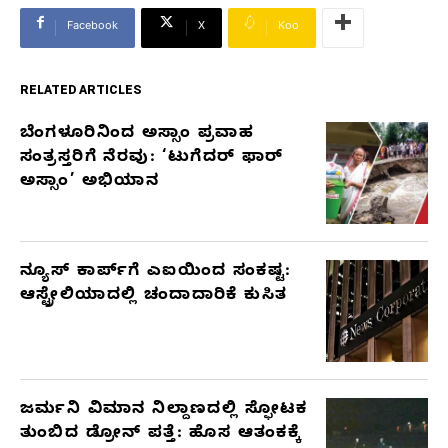
Facebook
X
Koo
RELATED ARTICLES
ಬೆಂಗಳೂರಿನಿಂದ ಅಸ್ಸಾಂ ಪ್ರವಾಹ
RELATED
ಸಂತ್ರಸ್ತರಿಗೆ ನೆರವು: ‘ಟುಗೆದರ್ ಫಾರ್
ARTICLES
ಅಸ್ಸಾಂ’ ಅಭಿಯಾನ
ನ್ಯೂಸ್ ಕಾರ್ಪ್‌ಗೆ ಎಐಯಿಂದ ಸಂಕಷ್ಟ:
ಆಸ್ಟ್ರೇಲಿಯಾದಲ್ಲಿ ಚಂದಾದಾರಿಕೆ ಕುಸಿತ
ಜರ್ಮನಿ ವಿಮಾನ ನಿಲ್ದಾಣದಲ್ಲಿ ಸ್ಫೋಟಕ
ತುಂಬಿದ ಡ್ರೋನ್ ಪತ್ತೆ: ಹೊಸ ಆತಂಕಕ್ಕೆ