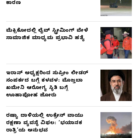
ಕಾರಣ
ಮೆಕ್ಸಿಕೋದಲ್ಲಿ ಲೈವ್ ಸ್ಟ್ರೀಮಿಂಗ್ ವೇಳೆ
ಸಾಮಾಜಿಕ ಮಾಧ್ಯಮ ಪ್ರಭಾವಿ ಹತ್ಯೆ
ಇರಾನ್ ಅಧ್ಯಕ್ಷರಿಂದ ಸುಪ್ರೀಂ ಲೀಡರ್
ಸಂಪರ್ಕದ ಬಗ್ಗೆ ಕಳವಳ: ಮೊಜ್ತಬಾ
ಖಮೇನಿ ಆರೋಗ್ಯ ಸ್ಥಿತಿ ಬಗ್ಗೆ
ಊಹಾಪೋಹ ಜೋರು
ರಷ್ಯಾ ದಾಳಿಯಲ್ಲಿ ಉಕ್ರೇನ್ ವಾಯು
ರಕ್ಷಣಾ ವ್ಯವಸ್ಥೆ ವಿಫಲ: ‘ಭಯಾನಕ
ರಾತ್ರಿ’ಯ ಅನುಭವ