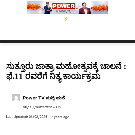
ಫಾರ್ ಅಸ್ಸಾಂ’ ಅಭಿಯಾನ
ನ್ಯೂಸ್ ಕಾರ್ಪ್‌ಗೆ ಎಐಯಿಂದ ಸಂಕಷ್ಟ: ಆಸ್ಟ್ರೇಲಿಯಾದ
ಸುತ್ತೂರು ಜಾತ್ರಾ ಮಹೋತ್ಸವಕ್ಕೆ ಚಾಲನೆ :
ಫೆ.11 ರವರೆಗೆ ನಿತ್ಯ ಕಾರ್ಯಕ್ರಮ
Power TV ಸುದ್ದಿ ಮನೆ
https://powertvnews.in
Last Updated:
06/02/2024
2 years ago