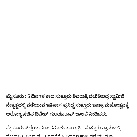
ಮೈಸೂರು : 6 ದಿನಗಳ ಕಾಲ ಸುತ್ತೂರು ಶಿವರಾತ್ರಿ ದೇಶಿಕೇಂದ್ರ ಸ್ವಾಮಿಜಿ
ನೇತೃತ್ವದಲ್ಲಿ ನಡೆಯುವ ಇತಿಹಾಸ ಪ್ರಸಿದ್ದ ಸುತ್ತೂರು ಜಾತ್ರಾ ಮಹೋತ್ಸವಕ್ಕೆ
ಆರೋಗ್ಯ ಸಚಿವ ದಿನೇಶ್ ಗುಂಡೂರಾವ್ ಚಾಲನೆ ನೀಡಿದರು.
ಮೈಸೂರು ಜಿಲ್ಲೆಯ ನಂಜನಗೂಡು ತಾಲ್ಲೂಕಿನ ಸುತ್ತೂರು ಗ್ರಾಮದಲ್ಲಿ
ಫೆಬ್ರವರಿ 6 ರಿಂದ ಫೆ.11 ರವರೆಗೆ 6 ದಿನಗಳ ಕಾಲ ನಡೆಯುವ ಈ