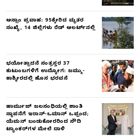
ಅಸ್ಸಾಂ ಪ್ರವಾಹ: 95ಕ್ಕೇರಿದ ಮೃತರ
ಸಂಖ್ಯೆ, 14 ಜಿಲ್ಲೆಗಳು ರೆಡ್ ಅಲರ್ಟ್‌ನಲ್ಲಿ
ಭಯೋತ್ಪಾದನೆ ಸಂತ್ರಸ್ತರ 37
ಕುಟುಂಬಗಳಿಗೆ ಉದ್ಯೋಗ: ಜಮ್ಮು-
ಕಾಶ್ಮೀರದಲ್ಲಿ ಹೊಸ ಭರವಸೆ
ಹಾರ್ಮುಜ್ ಜಲಸಂಧಿಯಲ್ಲಿ ಶಾಂತಿ
ಸ್ಥಾಪನೆಗೆ ಇರಾನ್-ಒಮಾನ್ ಒಪ್ಪಂದ;
ಯೆಮನ್ ಬಂಡುಕೋರರಿಂದ ಸೌದಿ
ಟ್ಯಾಂಕರ್‌ಗಳ ಮೇಲೆ ದಾಳಿ