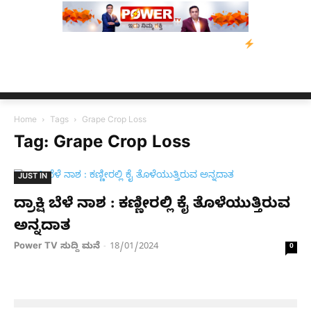
ಡಿ: ಕುಮಾರಸ್ವಾಮಿ ಮನವಿ; ಸರ್ಕಾರಕ್ಕೆ 10 ದಿನಗಳ ಗಡುವು
ಬೀರೇನ್ ಸಿಂಗ
Home
Tags
Grape Crop Loss
Tag: Grape Crop Loss
JUST IN
ದ್ರಾಕ್ಷಿ ಬೆಳೆ ನಾಶ : ಕಣ್ಣೀರಲ್ಲಿ ಕೈ ತೊಳೆಯುತ್ತಿರುವ
ಅನ್ನದಾತ
Power TV ಸುದ್ದಿ ಮನೆ
18/01/2024
-
0