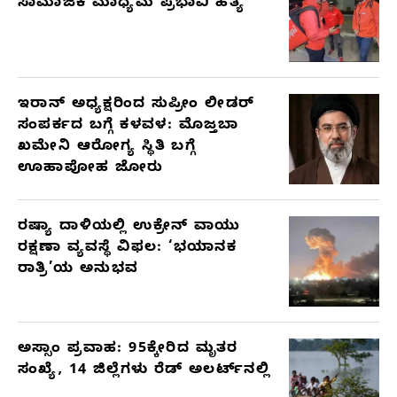
ಸಾಮಾಜಿಕ ಮಾಧ್ಯಮ ಪ್ರಭಾವಿ ಹತ್ಯೆ
ಇರಾನ್ ಅಧ್ಯಕ್ಷರಿಂದ ಸುಪ್ರೀಂ ಲೀಡರ್
ಸಂಪರ್ಕದ ಬಗ್ಗೆ ಕಳವಳ: ಮೊಜ್ತಬಾ
ಖಮೇನಿ ಆರೋಗ್ಯ ಸ್ಥಿತಿ ಬಗ್ಗೆ
ಊಹಾಪೋಹ ಜೋರು
ರಷ್ಯಾ ದಾಳಿಯಲ್ಲಿ ಉಕ್ರೇನ್ ವಾಯು
ರಕ್ಷಣಾ ವ್ಯವಸ್ಥೆ ವಿಫಲ: ‘ಭಯಾನಕ
ರಾತ್ರಿ’ಯ ಅನುಭವ
ಅಸ್ಸಾಂ ಪ್ರವಾಹ: 95ಕ್ಕೇರಿದ ಮೃತರ
ಸಂಖ್ಯೆ, 14 ಜಿಲ್ಲೆಗಳು ರೆಡ್ ಅಲರ್ಟ್‌ನಲ್ಲಿ