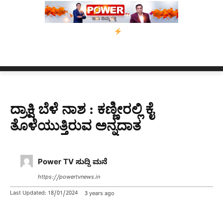
ಪಿ ಕಾಲಿಗೆ ಗುಂಡೇಟು
ಬೆಂಗಳೂರಿನಿಂದ ಅಸ್ಸಾಂ ಪ್ರವಾಹ ಸಂತ್ರಸ್ತರಿಗೆ ನೆರ
ದ್ರಾಕ್ಷಿ ಬೆಳೆ ನಾಶ : ಕಣ್ಣೀರಲ್ಲಿ ಕೈ
ತೊಳೆಯುತ್ತಿರುವ ಅನ್ನದಾತ
Power TV ಸುದ್ದಿ ಮನೆ
https://powertvnews.in
Last Updated:
18/01/2024
3 years ago