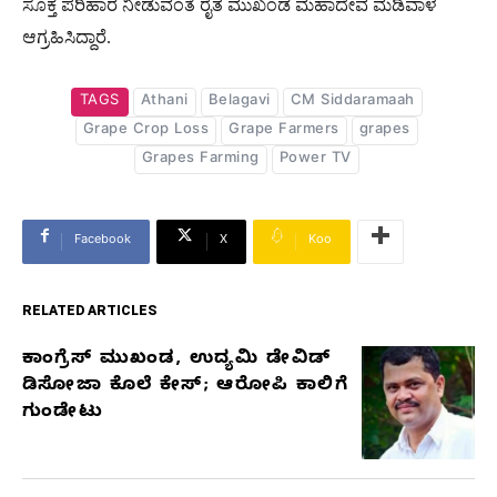
ಸೂಕ್ತ ಪರಿಹಾರ ನೀಡುವಂತೆ ರೈತ ಮುಖಂಡ ಮಹಾದೇವ ಮಡಿವಾಳ
ಆಗ್ರಹಿಸಿದ್ದಾರೆ.
TAGS
Athani
Belagavi
CM Siddaramaah
Grape Crop Loss
Grape Farmers
grapes
Grapes Farming
Power TV
Facebook
X
Koo
RELATED ARTICLES
ಕಾಂಗ್ರೆಸ್‌ ಮುಖಂಡ, ಉದ್ಯಮಿ ಡೇವಿಡ್‌
RELATED
ಡಿಸೋಜಾ ಕೊಲೆ ಕೇಸ್;‌ ಆರೋಪಿ ಕಾಲಿಗೆ
ARTICLES
ಗುಂಡೇಟು