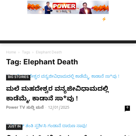
ತ್ರಸ್ತರಿಗೆ ನೆರವು: ‘ಟುಗೆದರ್ ಫಾರ್ ಅಸ್ಸಾಂ’ ಅಭಿಯಾನ
ನ್ಯೂಸ್ ಕಾರ್ಪ್‌ಗ
Home
Tags
Elephant Death
Tag: Elephant Death
BIG STORIES
ಮಲೆ ಮಹದೇಶ್ವರ ವನ್ಯಜೀವಿಧಾಮದಲ್ಲಿ
ಕಾಡೆಮ್ಮೆ, ಕಾಡಾನೆ ಸಾ*ವು !
Power TV ಸುದ್ದಿ ಮನೆ
12/01/2025
-
0
JUST IN