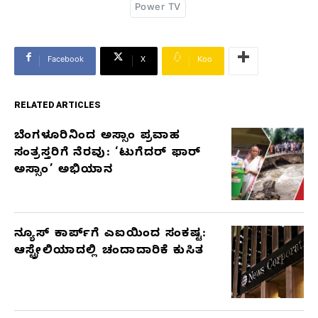
Power TV
Facebook
X
Koo
RELATED ARTICLES
ಬೆಂಗಳೂರಿನಿಂದ ಅಸ್ಸಾಂ ಪ್ರವಾಹ
RELATED
ಸಂತ್ರಸ್ತರಿಗೆ ನೆರವು: ‘ಟುಗೆದರ್ ಫಾರ್
ARTICLES
ಅಸ್ಸಾಂ’ ಅಭಿಯಾನ
ನ್ಯೂಸ್ ಕಾರ್ಪ್‌ಗೆ ಎಐಯಿಂದ ಸಂಕಷ್ಟ:
ಆಸ್ಟ್ರೇಲಿಯಾದಲ್ಲಿ ಚಂದಾದಾರಿಕೆ ಕುಸಿತ