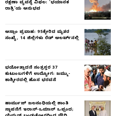
ರಕ್ಷಣಾ ವ್ಯವಸ್ಥೆ ವಿಫಲ: ‘ಭಯಾನಕ
ರಾತ್ರಿ’ಯ ಅನುಭವ
ಅಸ್ಸಾಂ ಪ್ರವಾಹ: 95ಕ್ಕೇರಿದ ಮೃತರ
ಸಂಖ್ಯೆ, 14 ಜಿಲ್ಲೆಗಳು ರೆಡ್ ಅಲರ್ಟ್‌ನಲ್ಲಿ
ಭಯೋತ್ಪಾದನೆ ಸಂತ್ರಸ್ತರ 37
ಕುಟುಂಬಗಳಿಗೆ ಉದ್ಯೋಗ: ಜಮ್ಮು-
ಕಾಶ್ಮೀರದಲ್ಲಿ ಹೊಸ ಭರವಸೆ
ಹಾರ್ಮುಜ್ ಜಲಸಂಧಿಯಲ್ಲಿ ಶಾಂತಿ
ಸ್ಥಾಪನೆಗೆ ಇರಾನ್-ಒಮಾನ್ ಒಪ್ಪಂದ;