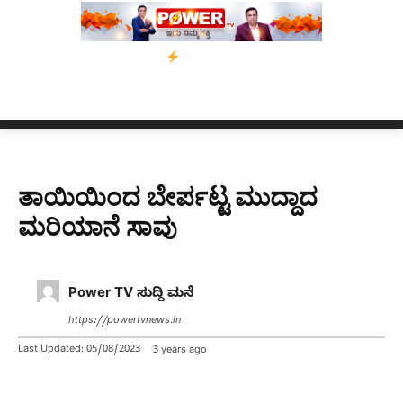
 ಅಸ್ಸಾಂ’ ಅಭಿಯಾನ
ನ್ಯೂಸ್ ಕಾರ್ಪ್‌ಗೆ ಎಐಯಿಂದ ಸಂಕಷ್ಟ: ಆಸ್ಟ್ರೇಲಿಯಾದಲ್ಲ
ತಾಯಿಯಿಂದ ಬೇರ್ಪಟ್ಟ ಮುದ್ದಾದ
ಮರಿಯಾನೆ ಸಾವು
Power TV ಸುದ್ದಿ ಮನೆ
https://powertvnews.in
Last Updated:
05/08/2023
3 years ago