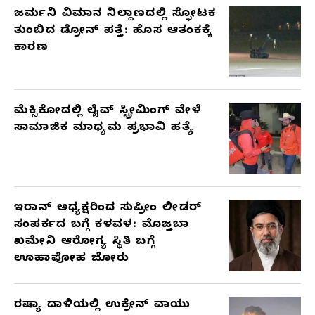
ಜರ್ಮನಿ ವಿಮಾನ ನಿಲ್ದಾಣದಲ್ಲಿ ಸ್ಫೋಟಕ
ತುಂಬಿದ ಡ್ರೋನ್ ಪತ್ತೆ: ಹೊಸ ಆತಂಕಕ್ಕೆ
ಕಾರಣ
ಮೆಕ್ಸಿಕೋದಲ್ಲಿ ಲೈವ್ ಸ್ಟ್ರೀಮಿಂಗ್ ವೇಳೆ
ಸಾಮಾಜಿಕ ಮಾಧ್ಯಮ ಪ್ರಭಾವಿ ಹತ್ಯೆ
ಇರಾನ್ ಅಧ್ಯಕ್ಷರಿಂದ ಸುಪ್ರೀಂ ಲೀಡರ್
ಸಂಪರ್ಕದ ಬಗ್ಗೆ ಕಳವಳ: ಮೊಜ್ತಬಾ
ಖಮೇನಿ ಆರೋಗ್ಯ ಸ್ಥಿತಿ ಬಗ್ಗೆ
ಊಹಾಪೋಹ ಜೋರು
ರಷ್ಯಾ ದಾಳಿಯಲ್ಲಿ ಉಕ್ರೇನ್ ವಾಯು