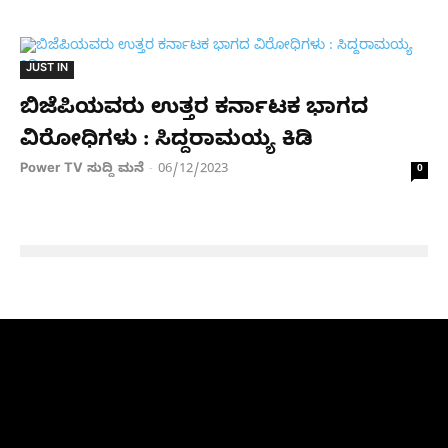
JUST IN
ಬಿಜೆಪಿಯವರು ಉತ್ತರ ಕರ್ನಾಟಕ ಭಾಗದ
ವಿರೋಧಿಗಳು : ಸಿದ್ದರಾಮಯ್ಯ ಕಿಡಿ
Power TV ಸುದ್ದಿ ಮನೆ
06/12/2023
-
0