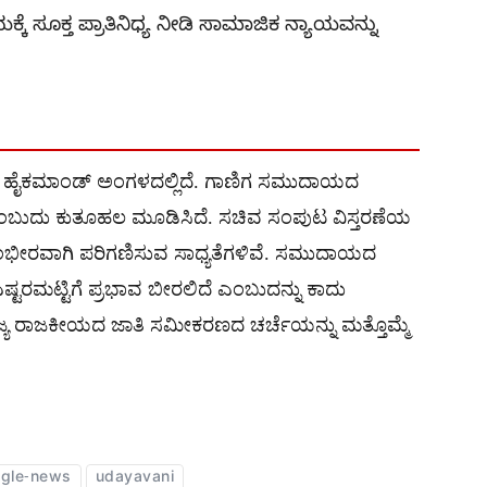
ೆ ಸೂಕ್ತ ಪ್ರಾತಿನಿಧ್ಯ ನೀಡಿ ಸಾಮಾಜಿಕ ನ್ಯಾಯವನ್ನು
ಗ್ರೆಸ್ ಹೈಕಮಾಂಡ್ ಅಂಗಳದಲ್ಲಿದೆ. ಗಾಣಿಗ ಸಮುದಾಯದ
ೆ ಎಂಬುದು ಕುತೂಹಲ ಮೂಡಿಸಿದೆ. ಸಚಿವ ಸಂಪುಟ ವಿಸ್ತರಣೆಯ
 ಗಂಭೀರವಾಗಿ ಪರಿಗಣಿಸುವ ಸಾಧ್ಯತೆಗಳಿವೆ. ಸಮುದಾಯದ
ಟರಮಟ್ಟಿಗೆ ಪ್ರಭಾವ ಬೀರಲಿದೆ ಎಂಬುದನ್ನು ಕಾದು
ಾಜ್ಯ ರಾಜಕೀಯದ ಜಾತಿ ಸಮೀಕರಣದ ಚರ್ಚೆಯನ್ನು ಮತ್ತೊಮ್ಮೆ
gle-news
udayavani