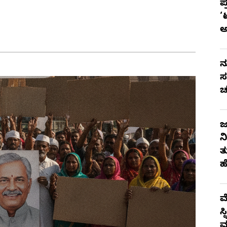
ಪ
‘
ನ
ಸ
ಚ
ಜ
ನ
ತ
ಹ
ಮ
ಸ
ಮ