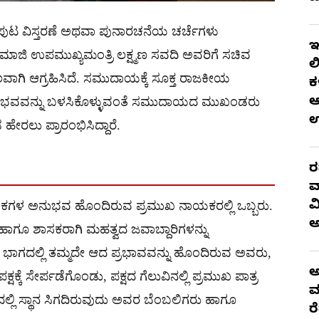
ಪುಟ ವಿಸ್ತರಣೆ ಅಥವಾ ಪುನಾರಚನೆಯ ಚರ್ಚೆಗಳು
ಇ
ಜಿ ಉಪಮುಖ್ಯಮಂತ್ರಿ ಲಕ್ಷ್ಮಣ ಸವದಿ ಅವರಿಗೆ ಸಚಿವ
ಲ
ಗಿ ಆಗ್ರಹಿಸಿದೆ. ಸಮುದಾಯಕ್ಕೆ ಸೂಕ್ತ ರಾಜಕೀಯ
ಕ
ಆ
 ಅನುಭವವನ್ನು ಬಳಸಿಕೊಳ್ಳುವಂತೆ ಸಮುದಾಯದ ಮುಖಂಡರು
ೇರಲು ಪ್ರಾರಂಭಿಸಿದ್ದಾರೆ.
ರ
ವ
ವ
 ದಶಕಗಳ ಅನುಭವ ಹೊಂದಿರುವ ಪ್ರಮುಖ ನಾಯಕರಲ್ಲಿ ಒಬ್ಬರು.
ಾಗೂ ಶಾಸಕರಾಗಿ ಮಹತ್ವದ ಜವಾಬ್ದಾರಿಗಳನ್ನು
ಾಟಕ ಭಾಗದಲ್ಲಿ ತಮ್ಮದೇ ಆದ ಪ್ರಭಾವವನ್ನು ಹೊಂದಿರುವ ಅವರು,
ಅ
್ಷಕ್ಕೆ ಸೇರ್ಪಡೆಗೊಂಡು, ಪಕ್ಷದ ಗೆಲುವಿನಲ್ಲಿ ಪ್ರಮುಖ ಪಾತ್ರ
ಮ
ದಲ್ಲಿ ಸ್ಥಾನ ಸಿಗದಿರುವುದು ಅವರ ಬೆಂಬಲಿಗರು ಹಾಗೂ
ರ