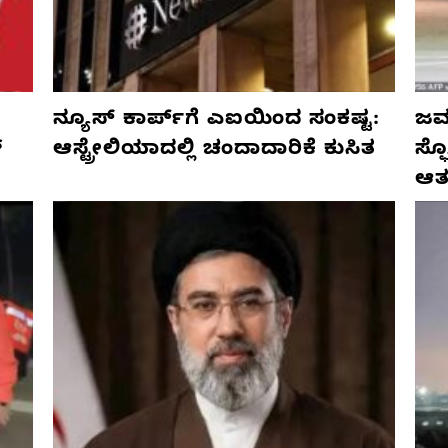
ನ್ಯೂಸ್ ಕಾರ್ಪ್‌ಗೆ ಎಐಯಿಂದ ಸಂಕಷ್ಟ:
ಜರ್
್
ಆಸ್ಟ್ರೇಲಿಯಾದಲ್ಲಿ ಚಂದಾದಾರಿಕೆ ಕುಸಿತ
ಸ್
ಆತ