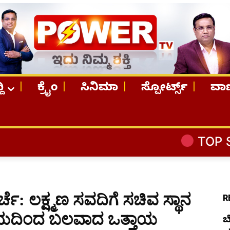
ದಿ
ಕ್ರೈಂ
ಸಿನಿಮಾ
ಸ್ಪೋರ್ಟ್ಸ್
ವಾಣ
TOP STORIES
ಬೆ
ಚೆ: ಲಕ್ಷ್ಮಣ ಸವದಿಗೆ ಸಚಿವ ಸ್ಥಾನ
R
ಯದಿಂದ ಬಲವಾದ ಒತ್ತಾಯ
ಬ