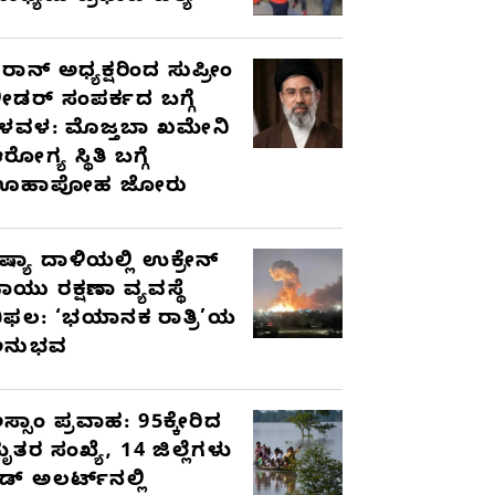
ರಾನ್ ಅಧ್ಯಕ್ಷರಿಂದ ಸುಪ್ರೀಂ
ೀಡರ್ ಸಂಪರ್ಕದ ಬಗ್ಗೆ
ಳವಳ: ಮೊಜ್ತಬಾ ಖಮೇನಿ
ರೋಗ್ಯ ಸ್ಥಿತಿ ಬಗ್ಗೆ
ಊಹಾಪೋಹ ಜೋರು
ಷ್ಯಾ ದಾಳಿಯಲ್ಲಿ ಉಕ್ರೇನ್
ಾಯು ರಕ್ಷಣಾ ವ್ಯವಸ್ಥೆ
ಿಫಲ: ‘ಭಯಾನಕ ರಾತ್ರಿ’ಯ
ಅನುಭವ
ಸ್ಸಾಂ ಪ್ರವಾಹ: 95ಕ್ಕೇರಿದ
ೃತರ ಸಂಖ್ಯೆ, 14 ಜಿಲ್ಲೆಗಳು
ೆಡ್ ಅಲರ್ಟ್‌ನಲ್ಲಿ