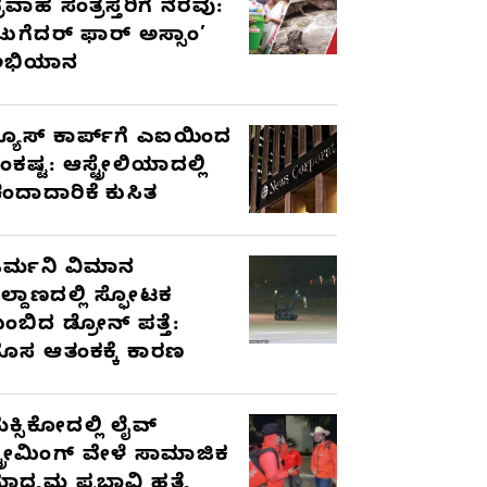
್ರವಾಹ ಸಂತ್ರಸ್ತರಿಗೆ ನೆರವು:
ಟುಗೆದರ್ ಫಾರ್ ಅಸ್ಸಾಂ’
ಅಭಿಯಾನ
್ಯೂಸ್ ಕಾರ್ಪ್‌ಗೆ ಎಐಯಿಂದ
ಂಕಷ್ಟ: ಆಸ್ಟ್ರೇಲಿಯಾದಲ್ಲಿ
ಂದಾದಾರಿಕೆ ಕುಸಿತ
ರ್ಮನಿ ವಿಮಾನ
ಿಲ್ದಾಣದಲ್ಲಿ ಸ್ಫೋಟಕ
ುಂಬಿದ ಡ್ರೋನ್ ಪತ್ತೆ:
ೊಸ ಆತಂಕಕ್ಕೆ ಕಾರಣ
ೆಕ್ಸಿಕೋದಲ್ಲಿ ಲೈವ್
್ಟ್ರೀಮಿಂಗ್ ವೇಳೆ ಸಾಮಾಜಿಕ
ಾಧ್ಯಮ ಪ್ರಭಾವಿ ಹತ್ಯೆ