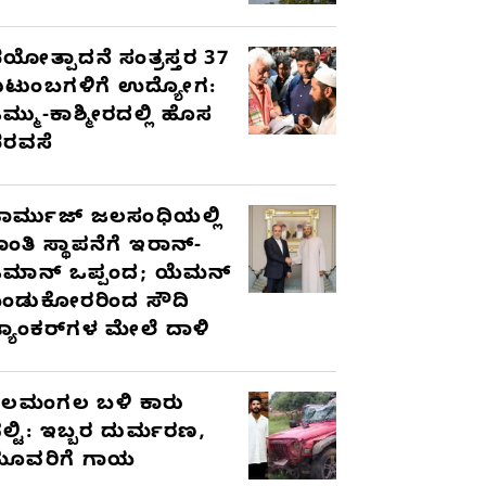
ಯೋತ್ಪಾದನೆ ಸಂತ್ರಸ್ತರ 37
ುಟುಂಬಗಳಿಗೆ ಉದ್ಯೋಗ:
ಮ್ಮು-ಕಾಶ್ಮೀರದಲ್ಲಿ ಹೊಸ
ರವಸೆ
ಾರ್ಮುಜ್ ಜಲಸಂಧಿಯಲ್ಲಿ
ಾಂತಿ ಸ್ಥಾಪನೆಗೆ ಇರಾನ್-
ಮಾನ್ ಒಪ್ಪಂದ; ಯೆಮನ್
ಂಡುಕೋರರಿಂದ ಸೌದಿ
್ಯಾಂಕರ್‌ಗಳ ಮೇಲೆ ದಾಳಿ
ೆಲಮಂಗಲ ಬಳಿ ಕಾರು
ಲ್ಟಿ: ಇಬ್ಬರ ದುರ್ಮರಣ,
ೂವರಿಗೆ ಗಾಯ