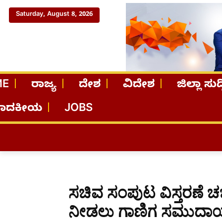
Saturday, August 8, 2026
ME
ರಾಜ್ಯ
ದೇಶ
ವಿದೇಶ
ಜಿಲ್ಲಾ ಸುದ್
ಪಾದಕೀಯ
JOBS
ಸಚಿವ ಸಂಪುಟ ವಿಸ್ತರಣೆ ಚರ್
ನೀಡಲು ಗಾಣಿಗ ಸಮುದಾ