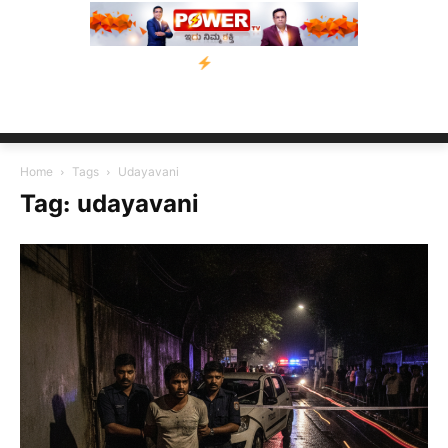
ಯಾನ
ನ್ಯೂಸ್ ಕಾರ್ಪ್‌ಗೆ ಎಐಯಿಂದ ಸಂಕಷ್ಟ: ಆಸ್ಟ್ರೇಲಿಯಾದಲ್ಲಿ ಚಂದಾದಾರಿಕೆ 
Home
Tags
Udayavani
Tag: udayavani