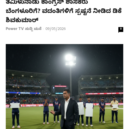
ತಮಿಳುನಾಡು ಕಾಂಗ್ರೆಸ್ ಶಾಸಕರು
ಬೆಂಗಳೂರಿಗೆ? ವದಂತಿಗಳಿಗೆ ಸ್ಪಷ್ಟನೆ ನೀಡಿದ ಡಿಕೆ
ಶಿವಕುಮಾರ್
Power TV ಸುದ್ದಿ ಮನೆ
09/05/2026
-
0