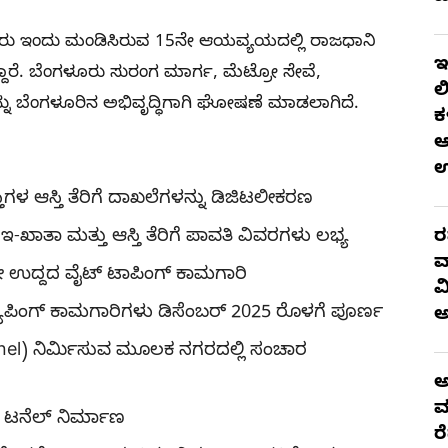
ವರು ಇಂದು ಮಂಡಿಸಿರುವ 15ನೇ ಆಯವ್ಯಯದಲ್ಲಿ ರಾಜಧಾನಿ
ಇ
ದಾರೆ. ಬೆಂಗಳೂರು ಸುರಂಗ ಮಾರ್ಗ, ಮೆಟ್ರೋ ಸೇವೆ,
ಲ
ನ್ನು ಬೆಂಗಳೂರಿನ ಅಭಿವೃದ್ಧಿಗಾಗಿ ಘೋಷಣೆ ಮಾಡಲಾಗಿದೆ.
ಕ
ಆ
ಸ್ತಿಗಳ ಆಸ್ತಿ ತೆರಿಗೆ ದಾಖಲೆಗಳನ್ನು ಡಿಜಿಟಲೀಕರಣ
-ಖಾತಾ ಮತ್ತು ಆಸ್ತಿ ತೆರಿಗೆ ಪಾವತಿ ವಿವರಗಳು ಲಭ್ಯ
ರ
ವ
ಮೀ ಉದ್ದದ ವೈಟ್ ಟಾಪಿಂಗ್ ಕಾಮಗಾರಿ
ವ
ಟ್ಯಾಪಿಂಗ್ ಕಾಮಗಾರಿಗಳು ಡಿಸೆಂಬರ್ 2025 ರೊಳಗೆ ಪೂರ್ಣ
nnel) ನಿರ್ಮಿಸುವ ಮೂಲಕ ನಗರದಲ್ಲಿ ಸಂಚಾರ
ಅ
ಮ
ಗಿ ಟನೆಲ್ ನಿರ್ಮಾಣ
ರ