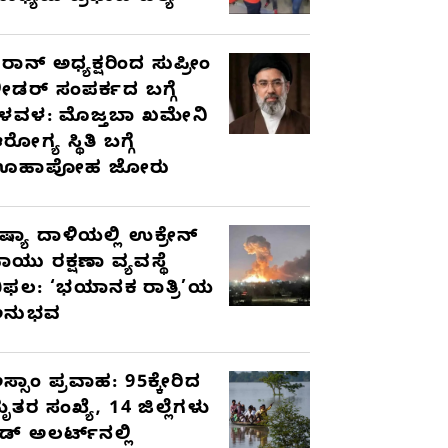
ರಾನ್ ಅಧ್ಯಕ್ಷರಿಂದ ಸುಪ್ರೀಂ
ೀಡರ್ ಸಂಪರ್ಕದ ಬಗ್ಗೆ
ಳವಳ: ಮೊಜ್ತಬಾ ಖಮೇನಿ
ರೋಗ್ಯ ಸ್ಥಿತಿ ಬಗ್ಗೆ
ಊಹಾಪೋಹ ಜೋರು
ಷ್ಯಾ ದಾಳಿಯಲ್ಲಿ ಉಕ್ರೇನ್
ಾಯು ರಕ್ಷಣಾ ವ್ಯವಸ್ಥೆ
ಿಫಲ: ‘ಭಯಾನಕ ರಾತ್ರಿ’ಯ
ಅನುಭವ
ಸ್ಸಾಂ ಪ್ರವಾಹ: 95ಕ್ಕೇರಿದ
ೃತರ ಸಂಖ್ಯೆ, 14 ಜಿಲ್ಲೆಗಳು
ೆಡ್ ಅಲರ್ಟ್‌ನಲ್ಲಿ