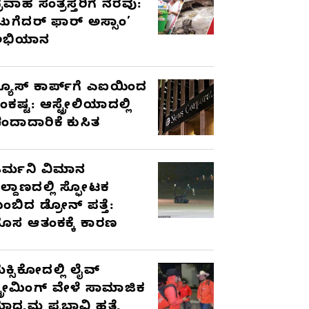
್ರವಾಹ ಸಂತ್ರಸ್ತರಿಗೆ ನೆರವು:
ಟುಗೆದರ್ ಫಾರ್ ಅಸ್ಸಾಂ’
ಅಭಿಯಾನ
್ಯೂಸ್ ಕಾರ್ಪ್‌ಗೆ ಎಐಯಿಂದ
ಂಕಷ್ಟ: ಆಸ್ಟ್ರೇಲಿಯಾದಲ್ಲಿ
ಂದಾದಾರಿಕೆ ಕುಸಿತ
ರ್ಮನಿ ವಿಮಾನ
ಿಲ್ದಾಣದಲ್ಲಿ ಸ್ಫೋಟಕ
ುಂಬಿದ ಡ್ರೋನ್ ಪತ್ತೆ:
ೊಸ ಆತಂಕಕ್ಕೆ ಕಾರಣ
ೆಕ್ಸಿಕೋದಲ್ಲಿ ಲೈವ್
್ಟ್ರೀಮಿಂಗ್ ವೇಳೆ ಸಾಮಾಜಿಕ
ಾಧ್ಯಮ ಪ್ರಭಾವಿ ಹತ್ಯೆ