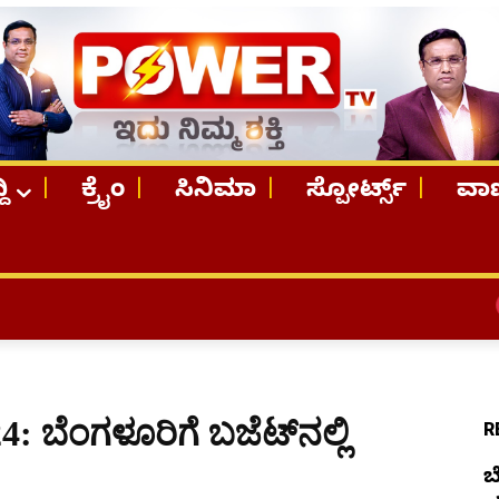
ದಿ
ಕ್ರೈಂ
ಸಿನಿಮಾ
ಸ್ಪೋರ್ಟ್ಸ್
ವಾಣ
TOP STORIE
 ಬೆಂಗಳೂರಿಗೆ ಬಜೆಟ್​ನಲ್ಲಿ
R
ಬ