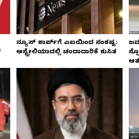
ನ್ಯೂಸ್ ಕಾರ್ಪ್‌ಗೆ ಎಐಯಿಂದ ಸಂಕಷ್ಟ:
ಜರ್
್
ಆಸ್ಟ್ರೇಲಿಯಾದಲ್ಲಿ ಚಂದಾದಾರಿಕೆ ಕುಸಿತ
ಸ್
ಆತ