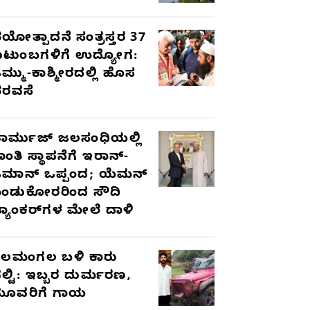
ಯೋತ್ಪಾದನೆ ಸಂತ್ರಸ್ತರ 37
ುಟುಂಬಗಳಿಗೆ ಉದ್ಯೋಗ:
ಮ್ಮು-ಕಾಶ್ಮೀರದಲ್ಲಿ ಹೊಸ
ರವಸೆ
ಾರ್ಮುಜ್ ಜಲಸಂಧಿಯಲ್ಲಿ
ಾಂತಿ ಸ್ಥಾಪನೆಗೆ ಇರಾನ್-
ಮಾನ್ ಒಪ್ಪಂದ; ಯೆಮನ್
ಂಡುಕೋರರಿಂದ ಸೌದಿ
್ಯಾಂಕರ್‌ಗಳ ಮೇಲೆ ದಾಳಿ
ೆಲಮಂಗಲ ಬಳಿ ಕಾರು
ಲ್ಟಿ: ಇಬ್ಬರ ದುರ್ಮರಣ,
ೂವರಿಗೆ ಗಾಯ