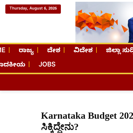
Thursday, August 6, 2026
ME
ರಾಜ್ಯ
ದೇಶ
ವಿದೇಶ
ಜಿಲ್ಲಾ ಸುದ್
ಪಾದಕೀಯ
JOBS
Karnataka Budget 2024:
ಸಿಕ್ಕಿದ್ದೇನು?