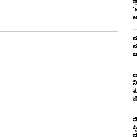
ಪ
‘
ನ
ಸ
ಚ
ಜ
ನ
ತ
ಹ
ಮ
ಸ
ಮ