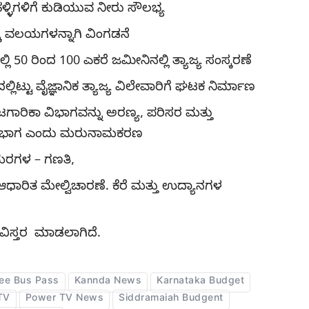
ಳ್ಳಿಗಳಿಗೆ ಕುಡಿಯುವ ನೀರು ಸೌಲಭ್ಯ
ಕು ವಲಯಗಳನ್ನಾಗಿ ವಿಂಗಡನೆ
0 ರಿಂದ 100 ಎಕರೆ ಜಮೀನಿನಲ್ಲಿ ತ್ಯಾಜ್ಯ ಸಂಸ್ಕರಣೆ
ಟ್ಟು ವೈಜ್ಞಾನಿಕ ತ್ಯಾಜ್ಯ ವಿಲೇವಾರಿಗೆ ಘಟಕ‌ ನಿರ್ಮಾಣ
ಟಗಾರಿಕಾ ವಿಭಾಗವನ್ನು ಅರಣ್ಯ, ಪರಿಸರ ಮತ್ತು
ವಿಭಾಗ ಎಂದು ಮರುನಾಮಕರಣ
 ಮರಗಳ – ಗಣತಿ,
ಆಧಾರಿತ ಮೇಲ್ವಿಚಾರಣೆ. ಕೆರೆ ಮತ್ತು ಉದ್ಯಾನಗಳ
 ವಿಸ್ತರ ಮಾಡಲಾಗಿದೆ.
ee Bus Pass
Kannda News
Karnataka Budget
TV
Power TV News
Siddramaiah Budgent