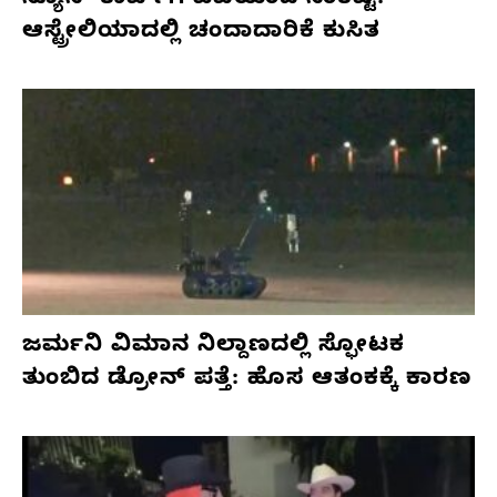
ನ್ಯೂಸ್ ಕಾರ್ಪ್‌ಗೆ ಎಐಯಿಂದ ಸಂಕಷ್ಟ:
ಆಸ್ಟ್ರೇಲಿಯಾದಲ್ಲಿ ಚಂದಾದಾರಿಕೆ ಕುಸಿತ
ಜರ್ಮನಿ ವಿಮಾನ ನಿಲ್ದಾಣದಲ್ಲಿ ಸ್ಫೋಟಕ
ತುಂಬಿದ ಡ್ರೋನ್ ಪತ್ತೆ: ಹೊಸ ಆತಂಕಕ್ಕೆ ಕಾರಣ