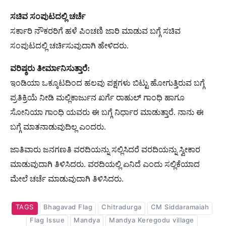
ಸಚಿವ ಸಂಪುಟದಲ್ಲಿ ಚರ್ಚೆ
ಸರ್ಕಾರಿ ನೌಕರರಿಗೆ ಹಳೆ ಪಿಂಚಣಿ ಜಾರಿ ಮಾಡುವ ಬಗ್ಗೆ ಸಚಿವ
ಸಂಪುಟದಲ್ಲಿ ಚರ್ಚಿಸುವುದಾಗಿ ಹೇಳಿದರು.
ವರಿಷ್ಠರು ತೀರ್ಮಾನಿಸುತ್ತಾರೆ:
ಇಂಡಿಯಾ ಒಕ್ಕೂಟದಿಂದ ಹಲವು ಪಕ್ಷಗಳು ಬಿಟ್ಟು ಹೋಗುತ್ತಿರುವ ಬಗ್ಗೆ
ಪ್ರತಿಕ್ರಿಯೆ ನೀಡಿ ಮಲ್ಲಿಕಾರ್ಜುನ ಖರ್ಗೆ ರಾಹುಲ್ ಗಾಂಧಿ ಹಾಗೂ
ಸೋನಿಯಾ ಗಾಂಧಿ ಯವರು ಈ ಬಗ್ಗೆ ನಿರ್ಧಾರ ಮಾಡುತ್ತಾರೆ. ನಾನು ಈ
ಬಗ್ಗೆ ಮಾತನಾಡುವುದಿಲ್ಲ ಎಂದರು.
ಜಾತಿವಾರು ಜನಗಣತಿ ವರದಿಯನ್ನು ಸಲ್ಲಿಸಿದರೆ ವರದಿಯನ್ನು ಸ್ವೀಕಾರ
ಮಾಡುವುದಾಗಿ ತಿಳಿಸಿದರು. ವರದಿಯಲ್ಲಿ ಏನಿದೆ ಎಂದು ಸಲ್ಲಿಕೆಯಾದ
ಮೇಲೆ ಚರ್ಚೆ ಮಾಡುವುದಾಗಿ ತಿಳಿಸಿದರು.
TAGS
Bhagavad Flag
Chitradurga
CM Siddaramaiah
Flag Issue
Mandya
Mandya Keregodu village