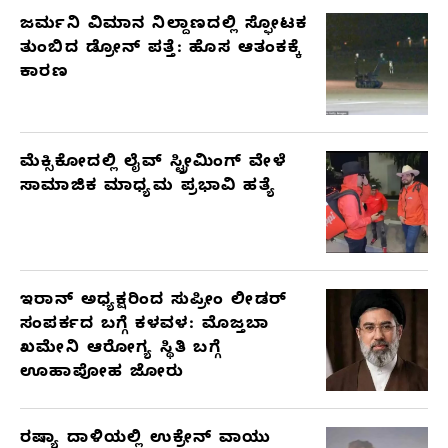
ಜರ್ಮನಿ ವಿಮಾನ ನಿಲ್ದಾಣದಲ್ಲಿ ಸ್ಫೋಟಕ
ತುಂಬಿದ ಡ್ರೋನ್ ಪತ್ತೆ: ಹೊಸ ಆತಂಕಕ್ಕೆ
ಕಾರಣ
ಮೆಕ್ಸಿಕೋದಲ್ಲಿ ಲೈವ್ ಸ್ಟ್ರೀಮಿಂಗ್ ವೇಳೆ
ಸಾಮಾಜಿಕ ಮಾಧ್ಯಮ ಪ್ರಭಾವಿ ಹತ್ಯೆ
ಇರಾನ್ ಅಧ್ಯಕ್ಷರಿಂದ ಸುಪ್ರೀಂ ಲೀಡರ್
ಸಂಪರ್ಕದ ಬಗ್ಗೆ ಕಳವಳ: ಮೊಜ್ತಬಾ
ಖಮೇನಿ ಆರೋಗ್ಯ ಸ್ಥಿತಿ ಬಗ್ಗೆ
ಊಹಾಪೋಹ ಜೋರು
ರಷ್ಯಾ ದಾಳಿಯಲ್ಲಿ ಉಕ್ರೇನ್ ವಾಯು