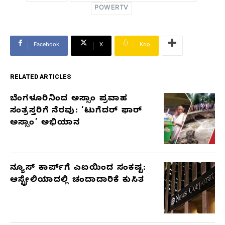
POWERTV
Facebook
X
Koo
RELATED ARTICLES
ಬೆಂಗಳೂರಿನಿಂದ ಅಸ್ಸಾಂ ಪ್ರವಾಹ
RELATED
ಸಂತ್ರಸ್ತರಿಗೆ ನೆರವು: ‘ಟುಗೆದರ್ ಫಾರ್
ARTICLES
ಅಸ್ಸಾಂ’ ಅಭಿಯಾನ
ನ್ಯೂಸ್ ಕಾರ್ಪ್‌ಗೆ ಎಐಯಿಂದ ಸಂಕಷ್ಟ:
ಆಸ್ಟ್ರೇಲಿಯಾದಲ್ಲಿ ಚಂದಾದಾರಿಕೆ ಕುಸಿತ