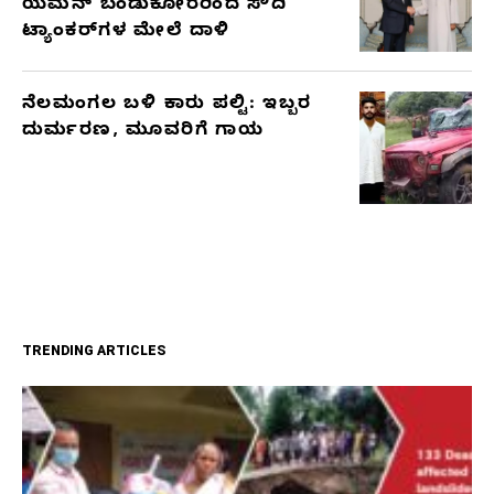
ಯೆಮನ್ ಬಂಡುಕೋರರಿಂದ ಸೌದಿ
ಟ್ಯಾಂಕರ್‌ಗಳ ಮೇಲೆ ದಾಳಿ
ನೆಲಮಂಗಲ ಬಳಿ ಕಾರು ಪಲ್ಟಿ: ಇಬ್ಬರ
ದುರ್ಮರಣ, ಮೂವರಿಗೆ ಗಾಯ
TRENDING ARTICLES