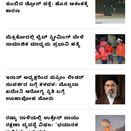
ತುಂಬಿದ ಡ್ರೋನ್ ಪತ್ತೆ: ಹೊಸ ಆತಂಕಕ್ಕೆ
ಕಾರಣ
ಮೆಕ್ಸಿಕೋದಲ್ಲಿ ಲೈವ್ ಸ್ಟ್ರೀಮಿಂಗ್ ವೇಳೆ
ಸಾಮಾಜಿಕ ಮಾಧ್ಯಮ ಪ್ರಭಾವಿ ಹತ್ಯೆ
ಇರಾನ್ ಅಧ್ಯಕ್ಷರಿಂದ ಸುಪ್ರೀಂ ಲೀಡರ್
ಸಂಪರ್ಕದ ಬಗ್ಗೆ ಕಳವಳ: ಮೊಜ್ತಬಾ
ಖಮೇನಿ ಆರೋಗ್ಯ ಸ್ಥಿತಿ ಬಗ್ಗೆ
ಊಹಾಪೋಹ ಜೋರು
ರಷ್ಯಾ ದಾಳಿಯಲ್ಲಿ ಉಕ್ರೇನ್ ವಾಯು
ರಕ್ಷಣಾ ವ್ಯವಸ್ಥೆ ವಿಫಲ: ‘ಭಯಾನಕ