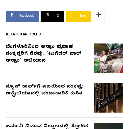
Facebook
X
Koo
RELATED ARTICLES
ಬೆಂಗಳೂರಿನಿಂದ ಅಸ್ಸಾಂ ಪ್ರವಾಹ
RELATED
ಸಂತ್ರಸ್ತರಿಗೆ ನೆರವು: ‘ಟುಗೆದರ್ ಫಾರ್
ARTICLES
ಅಸ್ಸಾಂ’ ಅಭಿಯಾನ
ನ್ಯೂಸ್ ಕಾರ್ಪ್‌ಗೆ ಎಐಯಿಂದ ಸಂಕಷ್ಟ:
ಆಸ್ಟ್ರೇಲಿಯಾದಲ್ಲಿ ಚಂದಾದಾರಿಕೆ ಕುಸಿತ
ಜರ್ಮನಿ ವಿಮಾನ ನಿಲ್ದಾಣದಲ್ಲಿ ಸ್ಫೋಟಕ