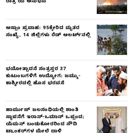
ರಾತ್ರಿ’ಯ ಅನುಭವ
ಅಸ್ಸಾಂ ಪ್ರವಾಹ: 95ಕ್ಕೇರಿದ ಮೃತರ
ಸಂಖ್ಯೆ, 14 ಜಿಲ್ಲೆಗಳು ರೆಡ್ ಅಲರ್ಟ್‌ನಲ್ಲಿ
ಭಯೋತ್ಪಾದನೆ ಸಂತ್ರಸ್ತರ 37
ಕುಟುಂಬಗಳಿಗೆ ಉದ್ಯೋಗ: ಜಮ್ಮು-
ಕಾಶ್ಮೀರದಲ್ಲಿ ಹೊಸ ಭರವಸೆ
ಹಾರ್ಮುಜ್ ಜಲಸಂಧಿಯಲ್ಲಿ ಶಾಂತಿ
ಸ್ಥಾಪನೆಗೆ ಇರಾನ್-ಒಮಾನ್ ಒಪ್ಪಂದ;
ಯೆಮನ್ ಬಂಡುಕೋರರಿಂದ ಸೌದಿ
ಟ್ಯಾಂಕರ್‌ಗಳ ಮೇಲೆ ದಾಳಿ