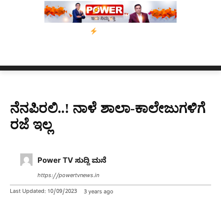
್ಸಾಂ’ ಅಭಿಯಾನ
ನ್ಯೂಸ್ ಕಾರ್ಪ್‌ಗೆ ಎಐಯಿಂದ ಸಂಕಷ್ಟ: ಆಸ್ಟ್ರೇಲಿಯಾದಲ್ಲಿ ಚ
ನೆನಪಿರಲಿ..! ನಾಳೆ ಶಾಲಾ-ಕಾಲೇಜುಗಳಿಗೆ
ರಜೆ ಇಲ್ಲ
Power TV ಸುದ್ದಿ ಮನೆ
https://powertvnews.in
Last Updated:
10/09/2023
3 years ago