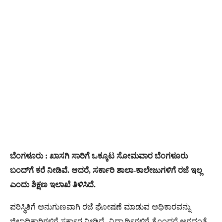
ಬೆಂಗಳೂರು : ಖಾಸಗಿ ಸಾರಿಗೆ ಒಕ್ಕೂಟ ಸೋಮವಾರ ಬೆಂಗಳೂರು
ಬಂದ್‌ಗೆ ಕರೆ ನೀಡಿವೆ. ಆದರೆ, ಸರ್ಕಾರಿ ಶಾಲಾ-ಕಾಲೇಜುಗಳಿಗೆ ರಜೆ ಇಲ್ಲ
ಎಂದು ಶಿಕ್ಷಣ ಇಲಾಖೆ ತಿಳಿಸಿದೆ.
ಪರಿಸ್ಥಿತಿಗೆ ಅನುಗುಣವಾಗಿ ರಜೆ ಘೋಷಣೆ ಮಾಡುವ ಅಧಿಕಾರವನ್ನು
ಜಿಲ್ಲಾಧಿಕಾರಿಗಳಿಗೆ ಸರ್ಕಾರ ನೀಡಿದೆ. ವಿದ್ಯಾರ್ಥಿಗಳಿಗೆ ತೊಂದರೆ ಆಗದಂತೆ