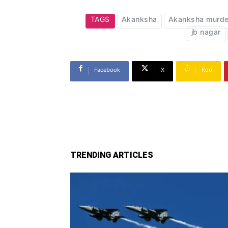
TAGS
Akanksha
Akanksha murde
jb nagar
Facebook
X
Koo
TRENDING ARTICLES