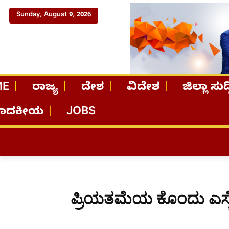
Sunday, August 9, 2026
ME
ರಾಜ್ಯ
ದೇಶ
ವಿದೇಶ
ಜಿಲ್ಲಾ ಸುದ್
ಪಾದಕೀಯ
JOBS
ಪ್ರಿಯತಮೆಯ ಕೊಂದು ಎಸ್ಕ