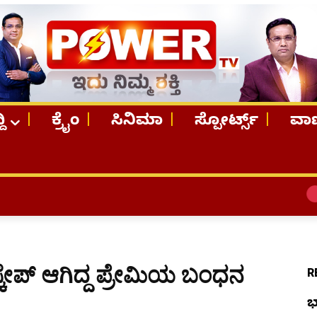
ದಿ
ಕ್ರೈಂ
ಸಿನಿಮಾ
ಸ್ಪೋರ್ಟ್ಸ್
ವಾಣ
TOP STORIE
ೇಪ್ ಆಗಿದ್ದ ಪ್ರೇಮಿಯ ಬಂಧನ
R
ಭ