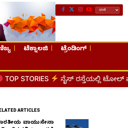
ಿಜ್ಯ
ಟೆಕ್ನಾಲಜಿ
ಟ್ರೆಂಡಿಂಗ್
S
ನೈಸ್ ರಸ್ತೆಯಲ್ಲಿ ಟೋಲ್ ಪಾವತಿಸಬೇಡಿ: ಕು
ELATED ARTICLES
ಾರತೀಯ ವಾಯುಸೇನಾ