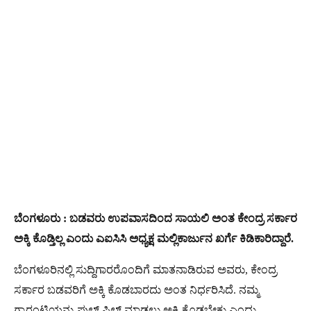
ಬೆಂಗಳೂರು : ಬಡವರು ಉಪವಾಸದಿಂದ ಸಾಯಲಿ ಅಂತ ಕೇಂದ್ರ ಸರ್ಕಾರ
ಅಕ್ಕಿ ಕೊಡ್ತಿಲ್ಲ ಎಂದು ಎಐಸಿಸಿ ಅಧ್ಯಕ್ಷ ಮಲ್ಲಿಕಾರ್ಜುನ ಖರ್ಗೆ ಕಿಡಿಕಾರಿದ್ದಾರೆ.
ಬೆಂಗಳೂರಿನಲ್ಲಿ ಸುದ್ದಿಗಾರರೊಂದಿಗೆ ಮಾತನಾಡಿರುವ ಅವರು, ಕೇಂದ್ರ
ಸರ್ಕಾರ ಬಡವರಿಗೆ ಅಕ್ಕಿ ಕೊಡಬಾರದು ಅಂತ ನಿರ್ಧರಿಸಿದೆ. ನಮ್ಮ
ಗ್ಯಾರಂಟಿಯನ್ನು ಫುಲ್ ಫಿಲ್ ಮಾಡಲು ಅಕ್ಕಿ ಕೊಡಬೇಕು ಎಂದು