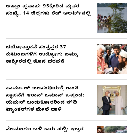
ಅಸ್ಸಾಂ ಪ್ರವಾಹ: 95ಕ್ಕೇರಿದ ಮೃತರ
ಸಂಖ್ಯೆ, 14 ಜಿಲ್ಲೆಗಳು ರೆಡ್ ಅಲರ್ಟ್‌ನಲ್ಲಿ
ಭಯೋತ್ಪಾದನೆ ಸಂತ್ರಸ್ತರ 37
ಕುಟುಂಬಗಳಿಗೆ ಉದ್ಯೋಗ: ಜಮ್ಮು-
ಕಾಶ್ಮೀರದಲ್ಲಿ ಹೊಸ ಭರವಸೆ
ಹಾರ್ಮುಜ್ ಜಲಸಂಧಿಯಲ್ಲಿ ಶಾಂತಿ
ಸ್ಥಾಪನೆಗೆ ಇರಾನ್-ಒಮಾನ್ ಒಪ್ಪಂದ;
ಯೆಮನ್ ಬಂಡುಕೋರರಿಂದ ಸೌದಿ
ಟ್ಯಾಂಕರ್‌ಗಳ ಮೇಲೆ ದಾಳಿ
ನೆಲಮಂಗಲ ಬಳಿ ಕಾರು ಪಲ್ಟಿ: ಇಬ್ಬರ