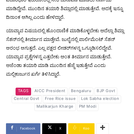
ಮಾಡಿದ್ದೇವೆ. ಮುಂದಿನ ತಯಾರಿ ಶಿಮ್ಲಾದಲ್ಲಿ ಮಾಡುತ್ತೇವೆ. ಅದಕ್ಕೆ ಇನ್ನೂ
ದಿನಾಂಕ ಆಗಿಲ್ಲ ಎಂದು ಹೇಳಿದ್ದಾರೆ.
ಯಾವ್ಯಾವ ವಿಷಯದಲ್ಲಿ ಹೊಂದಾಣಿಕೆ ಮಾಡಿಕೊಳ್ಳಬೇಕು ಅದೆಲ್ಲಾ ಶಿಮ್ಲಾ
ಸೆಶನ್​​ನಲ್ಲಿ ತೀರ್ಮಾನ ಮಾಡ್ತೇವೆ. ಜುಲೈನಲ್ಲಿ ಪಾರ್ಲಿಮೆಂಟ್ ಸೆಶನ್
ಆರಂಭ ಆಗುತ್ತದೆ. ಎಲ್ಲ ಪಕ್ಷದ ಲೀಡರ್​ಗಳನ್ನ ಒಗ್ಗೂಡಿಸಲಿದ್ದೇವೆ.
ಯಾವ್ಯಾವ ಪ್ರಶ್ನೆಗಳನ್ನ ಎತ್ತಬೇಕು ಅಂತ ತೀರ್ಮಾನ ಮಾಡುತ್ತೇವೆ.
ಅಜೆಂಡಾ ತಯಾರಿ ಮಾಡಿ ಮುಂದಿನ ಹೆಜ್ಜೆ ಇಡುತ್ತೇವೆ ಎಂದು
ಮಲ್ಲಿಕಾರ್ಜುನ ಖರ್ಗೆ ತಿಳಿಸಿದ್ದಾರೆ.
TAGS
AICC President
Bengaluru
BJP Govt
Central Govt
Free Rice issue
Lok Sabha election
Mallikarjun Kharge
PM Modi
Facebook
X
Koo