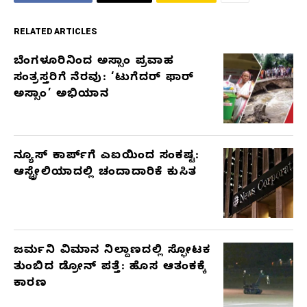
RELATED ARTICLES
ಬೆಂಗಳೂರಿನಿಂದ ಅಸ್ಸಾಂ ಪ್ರವಾಹ
RELATED
ಸಂತ್ರಸ್ತರಿಗೆ ನೆರವು: ‘ಟುಗೆದರ್ ಫಾರ್
ARTICLES
ಅಸ್ಸಾಂ’ ಅಭಿಯಾನ
ನ್ಯೂಸ್ ಕಾರ್ಪ್‌ಗೆ ಎಐಯಿಂದ ಸಂಕಷ್ಟ:
ಆಸ್ಟ್ರೇಲಿಯಾದಲ್ಲಿ ಚಂದಾದಾರಿಕೆ ಕುಸಿತ
ಜರ್ಮನಿ ವಿಮಾನ ನಿಲ್ದಾಣದಲ್ಲಿ ಸ್ಫೋಟಕ
ತುಂಬಿದ ಡ್ರೋನ್ ಪತ್ತೆ: ಹೊಸ ಆತಂಕಕ್ಕೆ
ಕಾರಣ