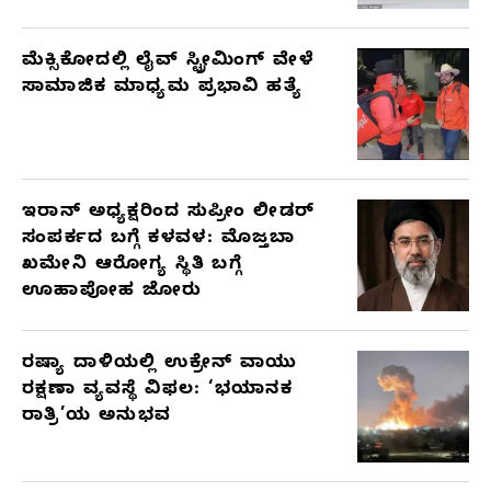
ಮೆಕ್ಸಿಕೋದಲ್ಲಿ ಲೈವ್ ಸ್ಟ್ರೀಮಿಂಗ್ ವೇಳೆ
ಸಾಮಾಜಿಕ ಮಾಧ್ಯಮ ಪ್ರಭಾವಿ ಹತ್ಯೆ
ಇರಾನ್ ಅಧ್ಯಕ್ಷರಿಂದ ಸುಪ್ರೀಂ ಲೀಡರ್
ಸಂಪರ್ಕದ ಬಗ್ಗೆ ಕಳವಳ: ಮೊಜ್ತಬಾ
ಖಮೇನಿ ಆರೋಗ್ಯ ಸ್ಥಿತಿ ಬಗ್ಗೆ
ಊಹಾಪೋಹ ಜೋರು
ರಷ್ಯಾ ದಾಳಿಯಲ್ಲಿ ಉಕ್ರೇನ್ ವಾಯು
ರಕ್ಷಣಾ ವ್ಯವಸ್ಥೆ ವಿಫಲ: ‘ಭಯಾನಕ
ರಾತ್ರಿ’ಯ ಅನುಭವ