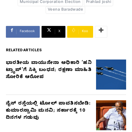
Municipal Corporation Election
Prahlad joshi
Veena Baradwade
Facebook
X
Koo
RELATED ARTICLES
ಭಾರತೀಯ ವಾಯುಸೇನಾ ಅಧಿಕಾರಿ ‘ಹನಿ
RELATED
ಟ್ರ್ಯಾಪ್’ಗೆ ಸಿಕ್ಕಿ ಬಂಧನ; ರಕ್ಷಣಾ ಮಾಹಿತಿ
ARTICLES
ಸೋರಿಕೆ ಆರೋಪ
ನೈಸ್ ರಸ್ತೆಯಲ್ಲಿ ಟೋಲ್ ಪಾವತಿಸಬೇಡಿ:
ಕುಮಾರಸ್ವಾಮಿ ಮನವಿ; ಸರ್ಕಾರಕ್ಕೆ 10
ದಿನಗಳ ಗಡುವು