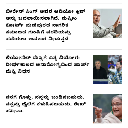
ಬೀರೇನ್ ಸಿಂಗ್ ಅವರ ಆಡಿಯೋ ಕ್ಲಿಪ್
ಅನ್ನು ಬದಲಾಯಿಸಲಾಗಿದೆ. ಸುಪ್ರೀಂ
ಕೋರ್ಟ್ ಮಣಿಪುರದ ನಾಗರಿಕ
ಸಮಾಜದ ಗುಂಪಿಗೆ ವರದಿಯನ್ನು
ಪಡೆಯಲು ಅವಕಾಶ ನೀಡುತ್ತದೆ
ಲಿಯೋನೆಲ್ ಮೆಸ್ಸಿಗೆ ಪಿತೃ ವಿಯೋಗ:
ದೀರ್ಘಕಾಲದ ಅನಾರೋಗ್ಯದಿಂದ ಜಾರ್ಜ್
ಮೆಸ್ಸಿ ನಿಧನ
ನನಗೆ ಗೊತ್ತು, ನನ್ನನ್ನು ಬಂಧಿಸಬಹುದು.
ನನ್ನನ್ನು ಜೈಲಿಗೆ ಕಳುಹಿಸಬಹುದು, ಶೇಖ್
ಹಸೀನಾ.