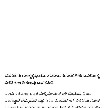
ಬೆಂಗಳೂರು : ಹುಬ್ಬಳ್ಳಿ-ಧಾರವಾಡ ಮಹಾನಗರ ಪಾಲಿಕೆ ಚುನಾವಣೆಯಲ್ಲಿ
ಬಿಜೆಪಿ ಭರ್ಜರಿ ಗೆಲುವು ದಾಖಲಿಸಿದೆ.
ಇಂದು ನಡೆದ ಚುನಾವಣೆಯಲ್ಲಿ ಮೇಯರ್ ಆಗಿ ಬಿಜೆಪಿಯ ವೀಣಾ
ಬಾರದ್ವಾಡ್​ ಆಯ್ಕೆಯಾಗಿದ್ದಾರೆ. ಉಪ ಮೇಯರ್​ ಆಗಿ ಬಿಜೆಪಿಯ ಸತೀಶ್
ಹಾನಗಲ್ ಆಯ್ಕೆಯಾದರು. ಆ ಮೂಲಕ ತೀವ್ರ ಪೈಪೋಟಿಯಿಂದ ಕೂಡಿದ್ದ