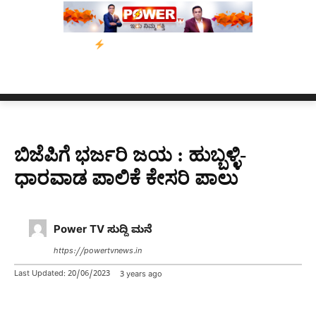
ಡುವು
ಬೀರೇನ್ ಸಿಂಗ್ ಅವರ ಆಡಿಯೋ ಕ್ಲಿಪ್ ಅನ್ನು ಬದಲಾಯಿಸಲಾಗಿದೆ. 
ಬಿಜೆಪಿಗೆ ಭರ್ಜರಿ ಜಯ : ಹುಬ್ಬಳ್ಳಿ-
ಧಾರವಾಡ ಪಾಲಿಕೆ ಕೇಸರಿ ಪಾಲು
Power TV ಸುದ್ದಿ ಮನೆ
https://powertvnews.in
Last Updated:
20/06/2023
3 years ago