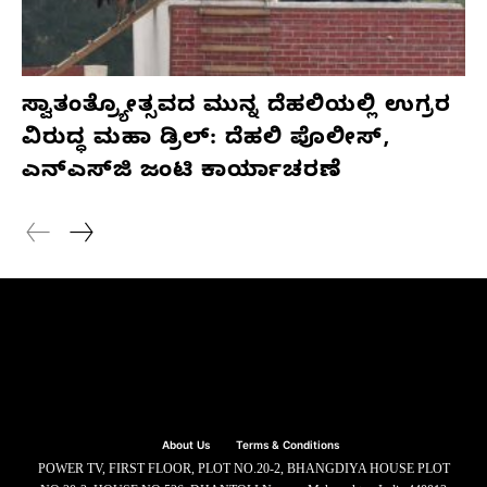
ಸ್ವಾತಂತ್ರ್ಯೋತ್ಸವದ ಮುನ್ನ ದೆಹಲಿಯಲ್ಲಿ ಉಗ್ರರ
ವಿರುದ್ಧ ಮಹಾ ಡ್ರಿಲ್: ದೆಹಲಿ ಪೊಲೀಸ್,
ಎನ್‌ಎಸ್‌ಜಿ ಜಂಟಿ ಕಾರ್ಯಾಚರಣೆ
About Us
Terms & Conditions
POWER TV, FIRST FLOOR, PLOT NO.20-2, BHANGDIYA HOUSE PLOT