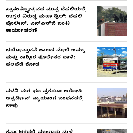
ಸ್ವಾತಂತ್ರ್ಯೋತ್ಸವದ ಮುನ್ನ ದೆಹಲಿಯಲ್ಲಿ
ಉಗ್ರರ ವಿರುದ್ಧ ಮಹಾ ಡ್ರಿಲ್: ದೆಹಲಿ
ಪೊಲೀಸ್, ಎನ್‌ಎಸ್‌ಜಿ ಜಂಟಿ
ಕಾರ್ಯಾಚರಣೆ
ಭಯೋತ್ಪಾದನೆ ಜಾಲದ ಮೇಲೆ ಜಮ್ಮು
ಮತ್ತು ಕಾಶ್ಮೀರ ಪೊಲೀಸರ ದಾಳಿ:
ಹಲವೆಡೆ ಶೋಧ
ಪಳನಿ ಮಠ ಭೂ ಪ್ರಕರಣಃ ಆರೋಪಿ
ಅನ್ವರ್ದೀನ್ ನ್ಯಾಯಾಂಗ ಬಂಧನದಲ್ಲಿ
ಸಾವು
ಕರ್ನಾಟಕದಲ್ಲಿ ಮುಂಗಾರು ಮಳೆ