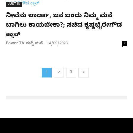
JUST IN
ನೀವೆನು ಲಾರ್ಡಾ, ಜನ ಬಂದು ನಿಮ್ಮ ಮನೆ
ಬಾಗಿಲು ಕಾಯಬೇಕಾ?; ಸಚಿವ ಕೃಷ್ಣಭೈರೇಗೌಡ
ಕ್ಲಾಸ್
Power TV ಸುದ್ದಿ ಮನೆ
14/09/2023
-
0
1
2
3