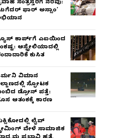
್ರವಾಹ ಸಂತ್ರಸ್ತರಿಗೆ ನೆರವು:
ಟುಗೆದರ್ ಫಾರ್ ಅಸ್ಸಾಂ’
ಅಭಿಯಾನ
್ಯೂಸ್ ಕಾರ್ಪ್‌ಗೆ ಎಐಯಿಂದ
ಂಕಷ್ಟ: ಆಸ್ಟ್ರೇಲಿಯಾದಲ್ಲಿ
ಂದಾದಾರಿಕೆ ಕುಸಿತ
ರ್ಮನಿ ವಿಮಾನ
ಿಲ್ದಾಣದಲ್ಲಿ ಸ್ಫೋಟಕ
ುಂಬಿದ ಡ್ರೋನ್ ಪತ್ತೆ:
ೊಸ ಆತಂಕಕ್ಕೆ ಕಾರಣ
ೆಕ್ಸಿಕೋದಲ್ಲಿ ಲೈವ್
್ಟ್ರೀಮಿಂಗ್ ವೇಳೆ ಸಾಮಾಜಿಕ
ಾಧ್ಯಮ ಪ್ರಭಾವಿ ಹತ್ಯೆ