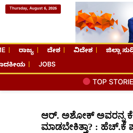
Thursday, August 6, 2026
ME
ರಾಜ್ಯ
ದೇಶ
ವಿದೇಶ
ಜಿಲ್ಲಾ ಸುದ್
ಪಾದಕೀಯ
JOBS
TOP STORIES
ಬೆಂಗಳೂರಿನ
ಆರ್. ಅಶೋಕ್ ಅವರನ್ನ ಕೇಳಿ
ಮಾಡಬೇಕಿತ್ತಾ? : ಹೆಚ್.ಕೆ