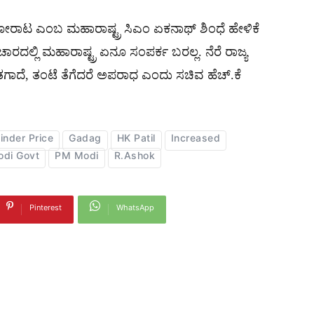
ಟ ಎಂಬ ಮಹಾರಾಷ್ಟ್ರ ಸಿಎಂ ಏಕನಾಥ್ ಶಿಂಧೆ ಹೇಳಿಕೆ
ಾರದಲ್ಲಿ ಮಹಾರಾಷ್ಟ್ರ ಏನೂ ಸಂಪರ್ಕ ಬರಲ್ಲ. ನೆರೆ ರಾಜ್ಯ
ತಗಾದೆ, ತಂಟೆ ತೆಗೆದರೆ ಅಪರಾಧ ಎಂದು ಸಚಿವ ಹೆಚ್.ಕೆ
inder Price
Gadag
HK Patil
Increased
di Govt
PM Modi
R.Ashok
Pinterest
WhatsApp