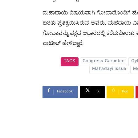
ಮಹಾದಾಯಿ ವಿಷಯವಾಗಿ ಗೋವಾದೊಂದಿಗೆ ಹೋರಾ
ಕುರಿತು ಪ್ರತಿಕ್ರಿಯಿಸಿರುವ ಅವರು, ಮಹದಾಯಿ ವಿಚ
ಗೋವಾವನ್ನು ಪಕ್ಷದ ಆಧಾರದಲ್ಲಿ ಕರೆದುಕೊಂಡು 
ಪಾಟೀಲ್ ಹೇಳಿದ್ದಾರೆ.
TAGS
Congress Garuntee
Cyl
Mahadayi issue
Mo
Facebook
X
Koo