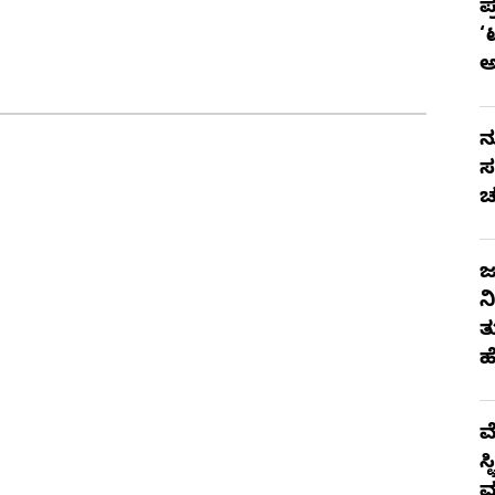
ಪ
‘
ನ
ಸ
ಚ
ಜ
ನ
ತ
ಹ
ಮ
ಸ
ಮ