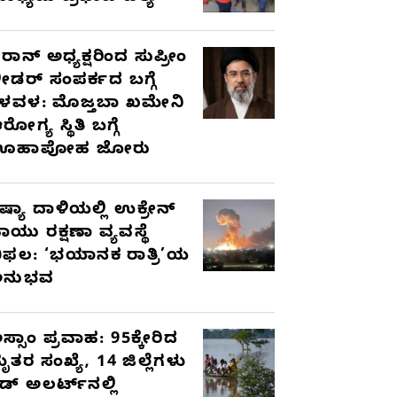
ರಾನ್ ಅಧ್ಯಕ್ಷರಿಂದ ಸುಪ್ರೀಂ
ೀಡರ್ ಸಂಪರ್ಕದ ಬಗ್ಗೆ
ಳವಳ: ಮೊಜ್ತಬಾ ಖಮೇನಿ
ರೋಗ್ಯ ಸ್ಥಿತಿ ಬಗ್ಗೆ
ಊಹಾಪೋಹ ಜೋರು
ಷ್ಯಾ ದಾಳಿಯಲ್ಲಿ ಉಕ್ರೇನ್
ಾಯು ರಕ್ಷಣಾ ವ್ಯವಸ್ಥೆ
ಿಫಲ: ‘ಭಯಾನಕ ರಾತ್ರಿ’ಯ
ಅನುಭವ
ಸ್ಸಾಂ ಪ್ರವಾಹ: 95ಕ್ಕೇರಿದ
ೃತರ ಸಂಖ್ಯೆ, 14 ಜಿಲ್ಲೆಗಳು
ೆಡ್ ಅಲರ್ಟ್‌ನಲ್ಲಿ