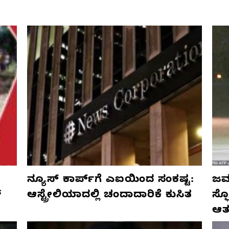
ನ್ಯೂಸ್ ಕಾರ್ಪ್‌ಗೆ ಎಐಯಿಂದ ಸಂಕಷ್ಟ:
ಜರ್
್
ಆಸ್ಟ್ರೇಲಿಯಾದಲ್ಲಿ ಚಂದಾದಾರಿಕೆ ಕುಸಿತ
ಸ್
ಆತ