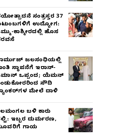
ಯೋತ್ಪಾದನೆ ಸಂತ್ರಸ್ತರ 37
ುಟುಂಬಗಳಿಗೆ ಉದ್ಯೋಗ:
ಮ್ಮು-ಕಾಶ್ಮೀರದಲ್ಲಿ ಹೊಸ
ರವಸೆ
ಾರ್ಮುಜ್ ಜಲಸಂಧಿಯಲ್ಲಿ
ಾಂತಿ ಸ್ಥಾಪನೆಗೆ ಇರಾನ್-
ಮಾನ್ ಒಪ್ಪಂದ; ಯೆಮನ್
ಂಡುಕೋರರಿಂದ ಸೌದಿ
್ಯಾಂಕರ್‌ಗಳ ಮೇಲೆ ದಾಳಿ
ೆಲಮಂಗಲ ಬಳಿ ಕಾರು
ಲ್ಟಿ: ಇಬ್ಬರ ದುರ್ಮರಣ,
ೂವರಿಗೆ ಗಾಯ