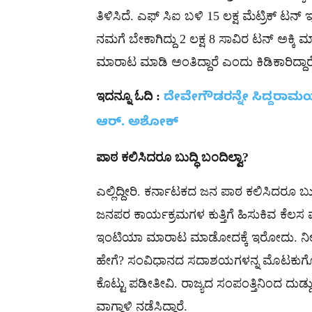
ತಿಳಿಸಿದೆ. ಎಫ್ ಸಿಐ ಬಳಿ 15 ಲಕ್ಷ ಮೆಟ್ರಿಕ್ 
ನಮಗೆ ಬೇಕಾಗಿದ್ದು 2 ಲಕ್ಷ 8 ಸಾವಿರ ಟನ್ ಅಕ್ಕಿ
ಮಾರಾಟ ಮಾಡಿ ಅಂತಿದ್ದಾರೆ ಎಂದು ಕಿಡಿಕಾರಿದ್ದಾರ
ಇದನ್ನೂ ಓದಿ :
ದೇವೇಗೌಡರನ್ನೇ ಸಿದ್ದರಾಮಯ್
ಆರ್. ಅಶೋಕ್
ಪಾಠ
ಕಲಿಸಿದರೂ
ಬುದ್ಧಿ
ಬಂದಿಲ್ವಾ
?
ಎಲ್ಲಿದ್ದೀರಿ. ಕರ್ನಾಟಕದ ಜನ ಪಾಠ ಕಲಿಸಿದರೂ ಬುದ
ಜನಪರ ಕಾರ್ಯಕ್ರಮಗಳ ಕುತ್ತಿಗೆ ಹಿಸುಕಿವ ಕೆಲಸ
ಇಂಟಿಯಾ ಮಾರಾಟ ಮಾಡೋದಕ್ಕೆ ಇರೋದು. ನೀವು
ಹೇಗೆ? ಸಂವಿಧಾನದ ಸದಾಶಯಗಳನ್ನ ಮೊಟಕುಗೊಳಿಸಲ
ಕೊಟ್ಟು ಪಡೀತೀವಿ. ರಾಜ್ಯದ ಸಂಪಂತ್ತಿನಿಂದ ದುಡ್
ವಾಗ್ದಾಳಿ ನಡೆಸಿದ್ದಾರೆ.