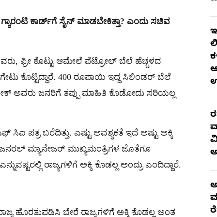
ಗ್ಯಾರಂಟಿ ಕಾರ್ಡ್​ಗೆ ಸೈನ್ ಮಾಡಬೇಕಿತ್ತಾ? ಎಂದು ಸಚಿವ
ಇ
ಲ
ಕ
ರು, ಫ್ರೀ ಕೊಟ್ಟು ಆಮೇಲೆ ಪೆಟ್ರೋಲ್ ಬೆಲೆ ಹೆಚ್ಚಳದ
ಆ
ಗೇಟು ಕೊಟ್ಟಿದ್ದಾರೆ. 400 ರೂಪಾಯಿ ಇದ್ದ ಸಿಲಿಂಡರ್ ಬೆಲೆ
ಶೋಕ್ ಅವರು ಜನರಿಗೆ ತಪ್ಪು ಮಾಹಿತಿ ಕೊಡೋದು ಸರಿಯಲ್ಲ
ರ
ವ
ಸಿಐ ಪತ್ರ ಬರೆದಿತ್ತು. ಎಷ್ಟು ಅವಶ್ಯಕತೆ ಇದೆ ಅಷ್ಟು ಅಕ್ಕಿ
ವ
ೂಟಿ ಜನರಲ್ ಮ್ಯಾನೇಜರ್ ಮುಖ್ಯಮಂತ್ರಿಗಳ ಜೊತೆಗೂ
್ನುವಷ್ಟರಲ್ಲಿ ರಾಜ್ಯಗಳಿಗೆ ಅಕ್ಕಿ ಕೊಡಲ್ಲ ಅಂದ್ರು ಎಂದಿದ್ದಾರೆ.
ಅ
ಮ
ರ
ಜ್ಯ ಹೊರತುಪಡಿಸಿ ಬೇರೆ ರಾಜ್ಯಗಳಿಗೆ ಅಕ್ಕಿ ಕೊಡಲ್ಲ ಅಂತ