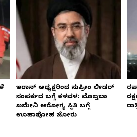
ಳೆ
ಇರಾನ್ ಅಧ್ಯಕ್ಷರಿಂದ ಸುಪ್ರೀಂ ಲೀಡರ್
ರಷ್
ಸಂಪರ್ಕದ ಬಗ್ಗೆ ಕಳವಳ: ಮೊಜ್ತಬಾ
ರಕ್
ಖಮೇನಿ ಆರೋಗ್ಯ ಸ್ಥಿತಿ ಬಗ್ಗೆ
ರಾ
ಊಹಾಪೋಹ ಜೋರು