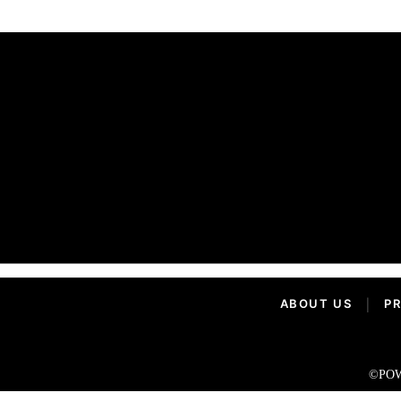
ABOUT US
|
PR
©POW