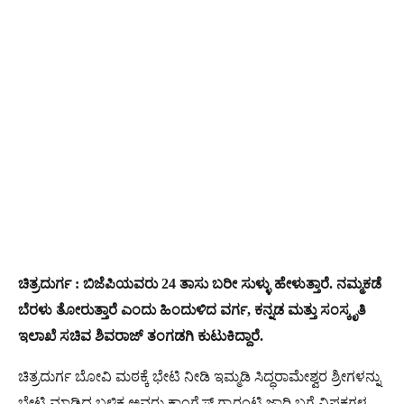
ಚಿತ್ರದುರ್ಗ : ಬಿಜೆಪಿಯವರು 24 ತಾಸು ಬರೀ ಸುಳ್ಳು ಹೇಳುತ್ತಾರೆ. ನಮ್ಮಕಡೆ
ಬೆರಳು ತೋರುತ್ತಾರೆ ಎಂದು ಹಿಂದುಳಿದ ವರ್ಗ, ಕನ್ನಡ ಮತ್ತು ಸಂಸ್ಕೃತಿ
ಇಲಾಖೆ ಸಚಿವ ಶಿವರಾಜ್ ತಂಗಡಗಿ ಕುಟುಕಿದ್ದಾರೆ.
ಚಿತ್ರದುರ್ಗ ಬೋವಿ ಮಠಕ್ಕೆ ಭೇಟಿ ನೀಡಿ ಇಮ್ಮಡಿ ಸಿದ್ಧರಾಮೇಶ್ವರ ಶ್ರೀಗಳನ್ನು
ಭೇಟಿ ಮಾಡಿದ ಬಳಿಕ ಅವರು ಕಾಂಗ್ರೆಸ್ ಗ್ಯಾರಂಟಿ ಜಾರಿ ಬಗ್ಗೆ ವಿಪಕ್ಷಗಳ