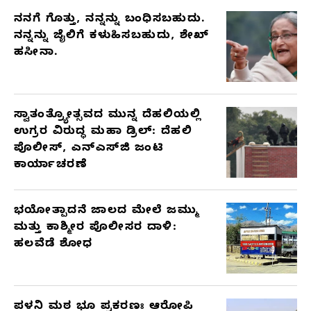
ನನಗೆ ಗೊತ್ತು, ನನ್ನನ್ನು ಬಂಧಿಸಬಹುದು.
ನನ್ನನ್ನು ಜೈಲಿಗೆ ಕಳುಹಿಸಬಹುದು, ಶೇಖ್
ಹಸೀನಾ.
ಸ್ವಾತಂತ್ರ್ಯೋತ್ಸವದ ಮುನ್ನ ದೆಹಲಿಯಲ್ಲಿ
ಉಗ್ರರ ವಿರುದ್ಧ ಮಹಾ ಡ್ರಿಲ್: ದೆಹಲಿ
ಪೊಲೀಸ್, ಎನ್‌ಎಸ್‌ಜಿ ಜಂಟಿ
ಕಾರ್ಯಾಚರಣೆ
ಭಯೋತ್ಪಾದನೆ ಜಾಲದ ಮೇಲೆ ಜಮ್ಮು
ಮತ್ತು ಕಾಶ್ಮೀರ ಪೊಲೀಸರ ದಾಳಿ:
ಹಲವೆಡೆ ಶೋಧ
ಪಳನಿ ಮಠ ಭೂ ಪ್ರಕರಣಃ ಆರೋಪಿ