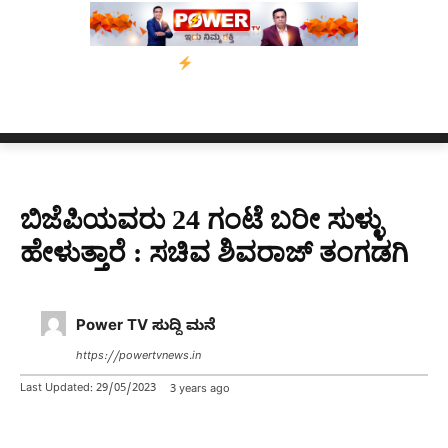
ದಿನಗಳ ಗಡುವು
ಬೀರೇನ್ ಸಿಂಗ್ ಅವರ ಆಡಿಯೋ ಕ್ಲಿಪ್ ಅನ್ನು ಬದಲಾಯಿಸಲಾ
ಬಿಜೆಪಿಯವರು 24 ಗಂಟೆ ಬರೀ ಸುಳ್ಳು
ಹೇಳುತ್ತಾರೆ : ಸಚಿವ ಶಿವರಾಜ್ ತಂಗಡಗಿ
Power TV ಸುದ್ದಿ ಮನೆ
https://powertvnews.in
Last Updated:
29/05/2023
3 years ago