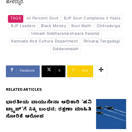
ಹೇಳಿದ್ದಾರೆ.
TAGS
40 Percent Govt
BJP Govt Completes 9 Years
BJP Leaders
Black Money
Bovi Math
Chitradurga
Immadi Siddharameshwara Swamiji
Kannada And Culture Department
Shivaraj Tangadagi
Siddaramaiah
Facebook
X
Koo
RELATED ARTICLES
ಭಾರತೀಯ ವಾಯುಸೇನಾ ಅಧಿಕಾರಿ ‘ಹನಿ
RELATED
ಟ್ರ್ಯಾಪ್’ಗೆ ಸಿಕ್ಕಿ ಬಂಧನ; ರಕ್ಷಣಾ ಮಾಹಿತಿ
ARTICLES
ಸೋರಿಕೆ ಆರೋಪ