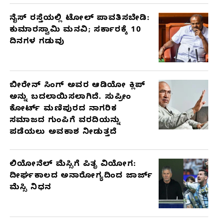
ನೈಸ್ ರಸ್ತೆಯಲ್ಲಿ ಟೋಲ್ ಪಾವತಿಸಬೇಡಿ:
ಕುಮಾರಸ್ವಾಮಿ ಮನವಿ; ಸರ್ಕಾರಕ್ಕೆ 10
ದಿನಗಳ ಗಡುವು
ಬೀರೇನ್ ಸಿಂಗ್ ಅವರ ಆಡಿಯೋ ಕ್ಲಿಪ್
ಅನ್ನು ಬದಲಾಯಿಸಲಾಗಿದೆ. ಸುಪ್ರೀಂ
ಕೋರ್ಟ್ ಮಣಿಪುರದ ನಾಗರಿಕ
ಸಮಾಜದ ಗುಂಪಿಗೆ ವರದಿಯನ್ನು
ಪಡೆಯಲು ಅವಕಾಶ ನೀಡುತ್ತದೆ
ಲಿಯೋನೆಲ್ ಮೆಸ್ಸಿಗೆ ಪಿತೃ ವಿಯೋಗ:
ದೀರ್ಘಕಾಲದ ಅನಾರೋಗ್ಯದಿಂದ ಜಾರ್ಜ್
ಮೆಸ್ಸಿ ನಿಧನ