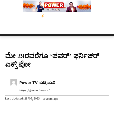
 ಅಭಿಯಾನ
ನ್ಯೂಸ್ ಕಾರ್ಪ್‌ಗೆ ಎಐಯಿಂದ ಸಂಕಷ್ಟ: ಆಸ್ಟ್ರೇಲಿಯಾದಲ್ಲಿ ಚಂದಾದಾರ
ಮೇ 29ರವರೆಗೂ ‘ಪವರ್’ ಫರ್ನಿಚರ್
ಎಕ್ಸ್ ಪೋ
Power TV ಸುದ್ದಿ ಮನೆ
https://powertvnews.in
Last Updated:
28/05/2023
3 years ago