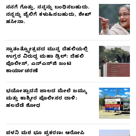
ನನಗೆ ಗೊತ್ತು, ನನ್ನನ್ನು ಬಂಧಿಸಬಹುದು.
ನನ್ನನ್ನು ಜೈಲಿಗೆ ಕಳುಹಿಸಬಹುದು, ಶೇಖ್
ಹಸೀನಾ.
ಸ್ವಾತಂತ್ರ್ಯೋತ್ಸವದ ಮುನ್ನ ದೆಹಲಿಯಲ್ಲಿ
ಉಗ್ರರ ವಿರುದ್ಧ ಮಹಾ ಡ್ರಿಲ್: ದೆಹಲಿ
ಪೊಲೀಸ್, ಎನ್‌ಎಸ್‌ಜಿ ಜಂಟಿ
ಕಾರ್ಯಾಚರಣೆ
ಭಯೋತ್ಪಾದನೆ ಜಾಲದ ಮೇಲೆ ಜಮ್ಮು
ಮತ್ತು ಕಾಶ್ಮೀರ ಪೊಲೀಸರ ದಾಳಿ:
ಹಲವೆಡೆ ಶೋಧ
ಪಳನಿ ಮಠ ಭೂ ಪ್ರಕರಣಃ ಆರೋಪಿ