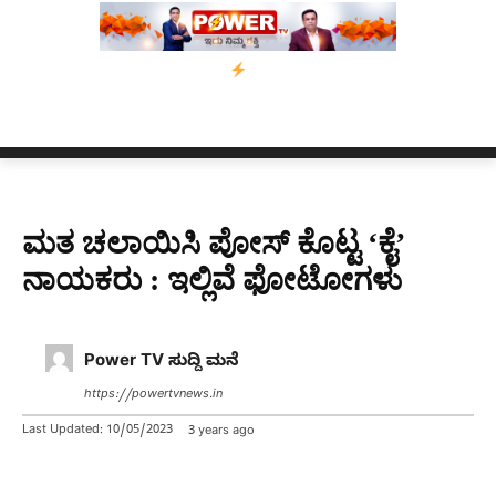
 10 ದಿನಗಳ ಗಡುವು
ಬೀರೇನ್ ಸಿಂಗ್ ಅವರ ಆಡಿಯೋ ಕ್ಲಿಪ್ ಅನ್ನು ಬದಲಾಯಿ
ಮತ ಚಲಾಯಿಸಿ ಪೋಸ್ ಕೊಟ್ಟ ‘ಕೈ’
ನಾಯಕರು : ಇಲ್ಲಿವೆ ಫೋಟೋಗಳು
Power TV ಸುದ್ದಿ ಮನೆ
https://powertvnews.in
Last Updated:
10/05/2023
3 years ago