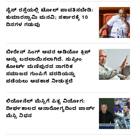
ನೈಸ್ ರಸ್ತೆಯಲ್ಲಿ ಟೋಲ್ ಪಾವತಿಸಬೇಡಿ:
ಕುಮಾರಸ್ವಾಮಿ ಮನವಿ; ಸರ್ಕಾರಕ್ಕೆ 10
ದಿನಗಳ ಗಡುವು
ಬೀರೇನ್ ಸಿಂಗ್ ಅವರ ಆಡಿಯೋ ಕ್ಲಿಪ್
ಅನ್ನು ಬದಲಾಯಿಸಲಾಗಿದೆ. ಸುಪ್ರೀಂ
ಕೋರ್ಟ್ ಮಣಿಪುರದ ನಾಗರಿಕ
ಸಮಾಜದ ಗುಂಪಿಗೆ ವರದಿಯನ್ನು
ಪಡೆಯಲು ಅವಕಾಶ ನೀಡುತ್ತದೆ
ಲಿಯೋನೆಲ್ ಮೆಸ್ಸಿಗೆ ಪಿತೃ ವಿಯೋಗ:
ದೀರ್ಘಕಾಲದ ಅನಾರೋಗ್ಯದಿಂದ ಜಾರ್ಜ್
ಮೆಸ್ಸಿ ನಿಧನ