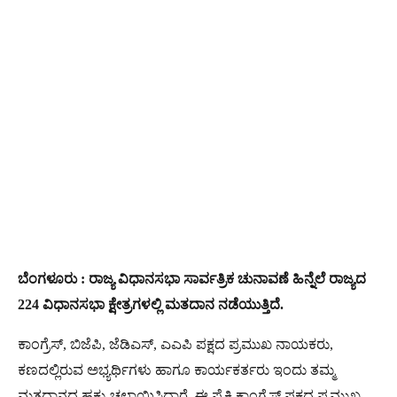
ಬೆಂಗಳೂರು : ರಾಜ್ಯ ವಿಧಾನಸಭಾ ಸಾರ್ವತ್ರಿಕ ಚುನಾವಣೆ ಹಿನ್ನೆಲೆ ರಾಜ್ಯದ
224 ವಿಧಾನಸಭಾ ಕ್ಷೇತ್ರಗಳಲ್ಲಿ ಮತದಾನ ನಡೆಯುತ್ತಿದೆ.
ಕಾಂಗ್ರೆಸ್, ಬಿಜೆಪಿ, ಜೆಡಿಎಸ್, ಎಎಪಿ ಪಕ್ಷದ ಪ್ರಮುಖ ನಾಯಕರು,
ಕಣದಲ್ಲಿರುವ ಅಭ್ಯರ್ಥಿಗಳು ಹಾಗೂ ಕಾರ್ಯಕರ್ತರು ಇಂದು ತಮ್ಮ
ಮತದಾನದ ಹಕ್ಕು ಚಲಾಯಿಸಿದ್ದಾರೆ. ಈ ಪೈಕಿ ಕಾಂಗ್ರೆಸ್ ಪಕ್ಷದ ಪ್ರಮುಖ