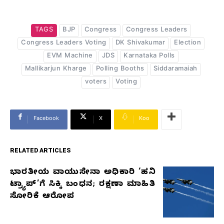
TAGS
BJP
Congress
Congress Leaders
Congress Leaders Voting
DK Shivakumar
Election
EVM Machine
JDS
Karnataka Polls
Mallikarjun Kharge
Polling Booths
Siddaramaiah
voters
Voting
Facebook
X
Koo
RELATED ARTICLES
ಭಾರತೀಯ ವಾಯುಸೇನಾ ಅಧಿಕಾರಿ ‘ಹನಿ
RELATED
ಟ್ರ್ಯಾಪ್’ಗೆ ಸಿಕ್ಕಿ ಬಂಧನ; ರಕ್ಷಣಾ ಮಾಹಿತಿ
ARTICLES
ಸೋರಿಕೆ ಆರೋಪ