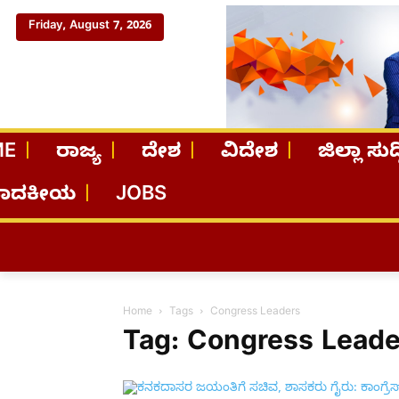
Friday, August 7, 2026
ME
ರಾಜ್ಯ
ದೇಶ
ವಿದೇಶ
ಜಿಲ್ಲಾ ಸುದ್
ಪಾದಕೀಯ
JOBS
Home
Tags
Congress Leaders
Tag: Congress Leade