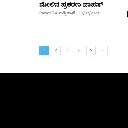
ಮೇಲಿನ ಪ್ರಕರಣ ವಾಪಸ್
Power TV ಸುದ್ದಿ ಮನೆ
10/08/2023
-
...
1
2
3
5