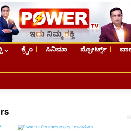
ದಿ
ಕ್ರೈಂ
ಸಿನಿಮಾ
ಸ್ಪೋರ್ಟ್ಸ್
ವಾಣ
rs