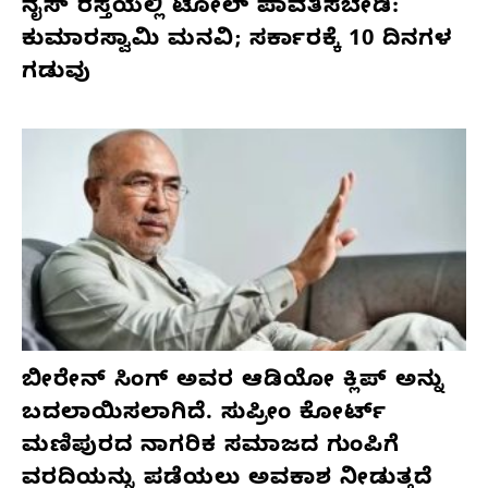
ನೈಸ್ ರಸ್ತೆಯಲ್ಲಿ ಟೋಲ್ ಪಾವತಿಸಬೇಡಿ:
ಕುಮಾರಸ್ವಾಮಿ ಮನವಿ; ಸರ್ಕಾರಕ್ಕೆ 10 ದಿನಗಳ
ಗಡುವು
ಬೀರೇನ್ ಸಿಂಗ್ ಅವರ ಆಡಿಯೋ ಕ್ಲಿಪ್ ಅನ್ನು
ಬದಲಾಯಿಸಲಾಗಿದೆ. ಸುಪ್ರೀಂ ಕೋರ್ಟ್
ಮಣಿಪುರದ ನಾಗರಿಕ ಸಮಾಜದ ಗುಂಪಿಗೆ
ವರದಿಯನ್ನು ಪಡೆಯಲು ಅವಕಾಶ ನೀಡುತ್ತದೆ