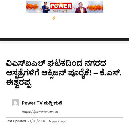
ದಿನಗಳ ಗಡುವು
ಬೀರೇನ್ ಸಿಂಗ್ ಅವರ ಆಡಿಯೋ ಕ್ಲಿಪ್ ಅನ್ನು ಬದಲಾಯಿಸಲಾ
ವಿಎಸ್‍ಐಎಲ್ ಘಟಕದಿಂದ ನಗರದ
ಆಸ್ಪತ್ರೆಗಳಿಗೆ ಆಕ್ಸಿಜನ್ ಪೂರೈಕೆ! – ಕೆ.ಎಸ್.
ಈಶ್ವರಪ್ಪ
Power TV ಸುದ್ದಿ ಮನೆ
https://powertvnews.in
Last Updated:
21/08/2020
6 years ago