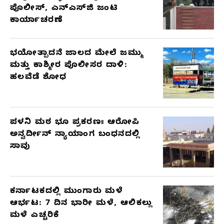
ಪೊಲೀಸ್, ಎನ್‌ಎಸ್‌ಜಿ ಜಂಟಿ
ಕಾರ್ಯಾಚರಣೆ
ಭಯೋತ್ಪಾದನೆ ಜಾಲದ ಮೇಲೆ ಜಮ್ಮು
ಮತ್ತು ಕಾಶ್ಮೀರ ಪೊಲೀಸರ ದಾಳಿ:
ಹಲವೆಡೆ ಶೋಧ
ಪಳನಿ ಮಠ ಭೂ ಪ್ರಕರಣಃ ಆರೋಪಿ
ಅನ್ವರ್ದೀನ್ ನ್ಯಾಯಾಂಗ ಬಂಧನದಲ್ಲಿ
ಸಾವು
ಕರ್ನಾಟಕದಲ್ಲಿ ಮುಂಗಾರು ಮಳೆ
ಆರ್ಭಟ: 7 ದಿನ ಭಾರೀ ಮಳೆ, ಆಲಿಕಲ್ಲು
ಮಳೆ ಎಚ್ಚರಿಕೆ