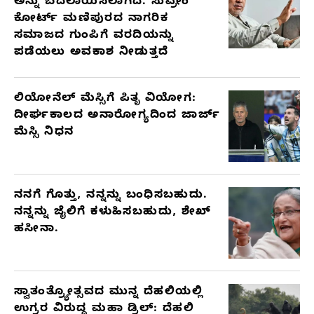
ಅನ್ನು ಬದಲಾಯಿಸಲಾಗಿದೆ. ಸುಪ್ರೀಂ
ಕೋರ್ಟ್ ಮಣಿಪುರದ ನಾಗರಿಕ
ಸಮಾಜದ ಗುಂಪಿಗೆ ವರದಿಯನ್ನು
ಪಡೆಯಲು ಅವಕಾಶ ನೀಡುತ್ತದೆ
ಲಿಯೋನೆಲ್ ಮೆಸ್ಸಿಗೆ ಪಿತೃ ವಿಯೋಗ:
ದೀರ್ಘಕಾಲದ ಅನಾರೋಗ್ಯದಿಂದ ಜಾರ್ಜ್
ಮೆಸ್ಸಿ ನಿಧನ
ನನಗೆ ಗೊತ್ತು, ನನ್ನನ್ನು ಬಂಧಿಸಬಹುದು.
ನನ್ನನ್ನು ಜೈಲಿಗೆ ಕಳುಹಿಸಬಹುದು, ಶೇಖ್
ಹಸೀನಾ.
ಸ್ವಾತಂತ್ರ್ಯೋತ್ಸವದ ಮುನ್ನ ದೆಹಲಿಯಲ್ಲಿ
ಉಗ್ರರ ವಿರುದ್ಧ ಮಹಾ ಡ್ರಿಲ್: ದೆಹಲಿ