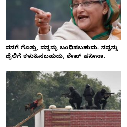
ನನಗೆ ಗೊತ್ತು, ನನ್ನನ್ನು ಬಂಧಿಸಬಹುದು. ನನ್ನನ್ನು
ಜೈಲಿಗೆ ಕಳುಹಿಸಬಹುದು, ಶೇಖ್ ಹಸೀನಾ.