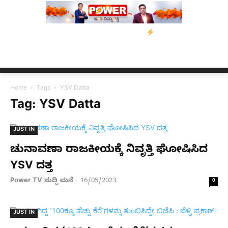
ೆ ನೆರವು: ‘ಟುಗೆದರ್ ಫಾರ್ ಅಸ್ಸಾಂ’ ಅಭಿಯಾನ
ನ್ಯೂಸ್ ಕಾರ್ಪ್‌ಗೆ ಎಐಯಿಂದ 
Home
Tags
YSV Datta
Tag: YSV Datta
JUST IN
ಚುನಾವಣಾ ರಾಜಕೀಯಕ್ಕೆ ನಿವೃತ್ತಿ ಘೋಷಿಸಿದ
YSV ದತ್ತ
Power TV ಸುದ್ದಿ ಮನೆ
16/05/2023
-
0
JUST IN