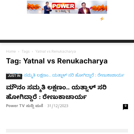
ತ್ರಸ್ತರಿಗೆ ನೆರವು: ‘ಟುಗೆದರ್ ಫಾರ್ ಅಸ್ಸಾಂ’ ಅಭಿಯಾನ
ನ್ಯೂಸ್ ಕಾರ್ಪ್‌ಗ
Home
Tags
Yatnal vs Renukacharya
Tag: Yatnal vs Renukacharya
JUST IN
ಮೌನಂ ಸಮ್ಮತಿ ಲಕ್ಷಣಂ.. ಯತ್ನಾಳ್ ಸರಿ
ಹೋಗಿದ್ದಾರೆ : ರೇಣುಕಾಚಾರ್ಯ
Power TV ಸುದ್ದಿ ಮನೆ
31/12/2023
-
0