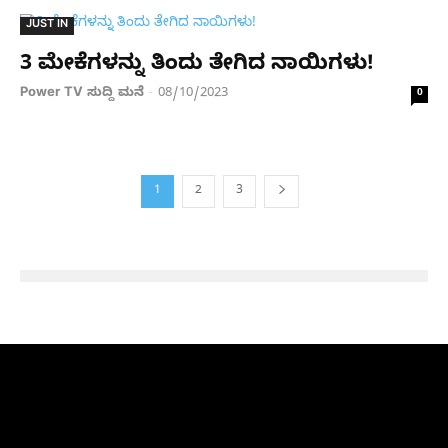
JUST IN
3 ಮೇಕೆಗಳನ್ನು ತಿಂದು ತೇಗಿದ ನಾಯಿಗಳು!
Power TV ಸುದ್ದಿ ಮನೆ
08/10/2023
-
0
1
2
3