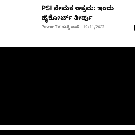
PSI ನೇಮಕ ಅಕ್ರಮ: ಇಂದು
ಹೈಕೋರ್ಟ್ ತೀರ್ಪು
Power TV ಸುದ್ದಿ ಮನೆ
10/11/2023
-