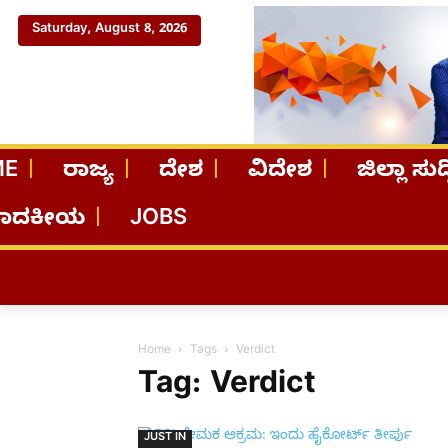
Saturday, August 8, 2026
ME
ರಾಜ್ಯ
ದೇಶ
ವಿದೇಶ
ಜಿಲ್ಲಾ ಸುದ್
ಪಾದಕೀಯ
JOBS
Home
Tags
Verdict
Tag: Verdict
JUST IN