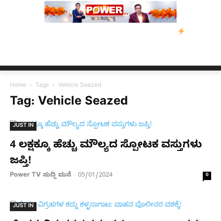
ಹ ಸಂತ್ರಸ್ತರಿಗೆ ನೆರವು: ‘ಟುಗೆದರ್ ಫಾರ್ ಅಸ್ಸಾಂ’ ಅಭಿಯಾನ
ನ್ಯೂಸ್ ಕಾರ್ಪ
Home
Tags
Vehicle Seazed
Tag: Vehicle Seazed
JUST IN
4 ಲಕ್ಷಕ್ಕೂ ಹೆಚ್ಚು ಮೌಲ್ಯದ ಸ್ಪೋಟಕ ವಸ್ತುಗಳು
ಜಪ್ತಿ!
Power TV ಸುದ್ದಿ ಮನೆ
05/01/2024
-
0
JUST IN