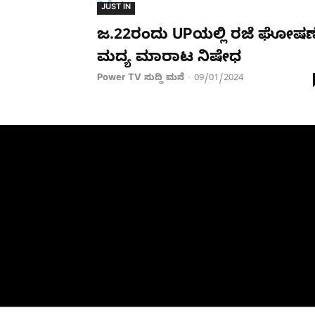
JUST IN
ಜ.22ರಂದು UPಯಲ್ಲಿ ರಜೆ ಘೋಷಣ
ಮದ್ಯ ಮಾರಾಟ ನಿಷೇಧ
Power TV ಸುದ್ದಿ ಮನೆ
09/01/2024
-