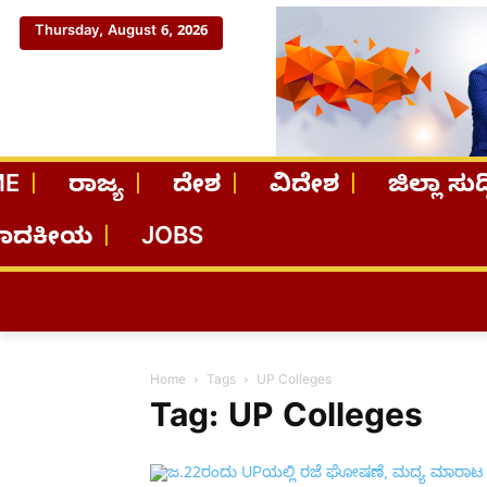
Thursday, August 6, 2026
ME
ರಾಜ್ಯ
ದೇಶ
ವಿದೇಶ
ಜಿಲ್ಲಾ ಸುದ್
ಪಾದಕೀಯ
JOBS
Home
Tags
UP Colleges
Tag: UP Colleges