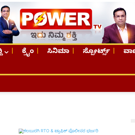
ದಿ
ಕ್ರೈಂ
ಸಿನಿಮಾ
ಸ್ಪೋರ್ಟ್ಸ್
ವಾಣ