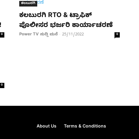
ಕಲಬುರಗಿ
ಕಲಬುರಗಿ RTO & ಟ್ರಾಫಿಕ್
!
ಪೊಲೀಸರ ಭರ್ಜರಿ ಕಾರ್ಯಾಚರಣೆ
Power TV ಸುದ್ದಿ ಮನೆ
25/11/2022
0
-
0
0
About Us
Terms & Conditions