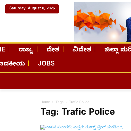
Saturday, August 8, 2026
ME
ರಾಜ್ಯ
ದೇಶ
ವಿದೇಶ
ಜಿಲ್ಲಾ ಸುದ್
ಪಾದಕೀಯ
JOBS
Home
Tags
Trafic Police
Tag: Trafic Police