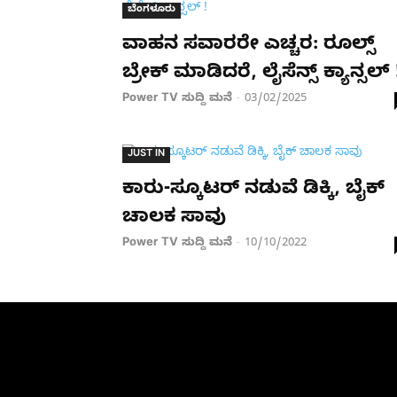
ಬೆಂಗಳೂರು
ವಾಹನ ಸವಾರರೇ ಎಚ್ಚರ: ರೂಲ್ಸ್​
ಬ್ರೇಕ್​ ಮಾಡಿದರೆ, ಲೈಸೆನ್ಸ್​ ಕ್ಯಾನ್ಸಲ್​ 
Power TV ಸುದ್ದಿ ಮನೆ
03/02/2025
-
JUST IN
ಕಾರು-ಸ್ಕೂಟರ್ ನಡುವೆ ಡಿಕ್ಕಿ, ಬೈಕ್
ಚಾಲಕ ಸಾವು
Power TV ಸುದ್ದಿ ಮನೆ
10/10/2022
-