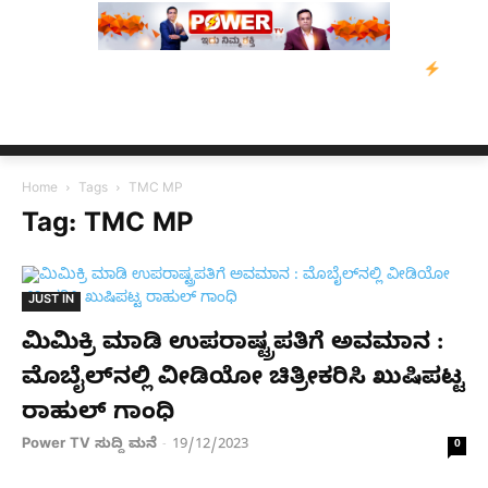
್ರವಾಹ ಸಂತ್ರಸ್ತರಿಗೆ ನೆರವು: ‘ಟುಗೆದರ್ ಫಾರ್ ಅಸ್ಸಾಂ’ ಅಭಿಯಾನ
ನ್ಯೂಸ್ 
Home
Tags
TMC MP
Tag: TMC MP
JUST IN
ಮಿಮಿಕ್ರಿ ಮಾಡಿ ಉಪರಾಷ್ಟ್ರಪತಿಗೆ ಅವಮಾನ :
ಮೊಬೈಲ್​ನಲ್ಲಿ ವೀಡಿಯೋ ಚಿತ್ರೀಕರಿಸಿ ಖುಷಿಪಟ್ಟ
ರಾಹುಲ್ ಗಾಂಧಿ
Power TV ಸುದ್ದಿ ಮನೆ
19/12/2023
-
0