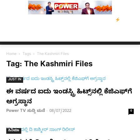
 ಡೇವಿಡ್‌ ಡಿಸೋಜಾ ಕೊಲೆ ಕೇಸ್;‌ ಆರೋಪಿ ಕಾಲಿಗೆ ಗುಂಡೇಟು
ಬೆಂಗಳೂರಿನಿ
Home
Tags
The Kashmiri Files
Tag: The Kashmiri Files
JUST IN
ಈ ವರ್ಷದ ಐದು ಇಂಡಸ್ಟ್ರಿ ಹಿಟ್ಸ್​ನಲ್ಲಿ ಕೆಜಿಎಫ್​​ಗೆ
ಅಗ್ರಸ್ಥಾನ
Power TV ಸುದ್ದಿ ಮನೆ
08/07/2022
-
0
ಸಿನಿಮಾ