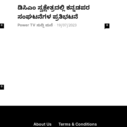
ಡಿಸಿಎಂ ಸ್ವಕ್ಷೇತ್ರದಲ್ಲಿ ಕನ್ನಡಪರ
ಸಂಘಟನೆಗಳ ಪ್ರತಿಭಟನೆ
Power TV ಸುದ್ದಿ ಮನೆ
19/07/2023
0
-
0
0
About Us
Terms & Conditions