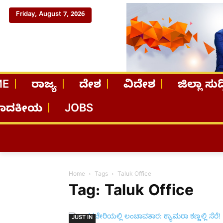
Friday, August 7, 2026
ME
ರಾಜ್ಯ
ದೇಶ
ವಿದೇಶ
ಜಿಲ್ಲಾ ಸುದ್
ಪಾದಕೀಯ
JOBS
Home
Tags
Taluk Office
Tag: Taluk Office
JUST IN