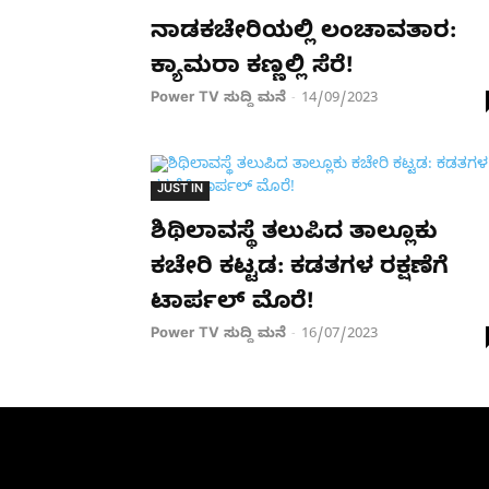
ನಾಡಕಚೇರಿಯಲ್ಲಿ ಲಂಚಾವತಾರ:
ಕ್ಯಾಮರಾ ಕಣ್ಣಲ್ಲಿ ಸೆರೆ!
Power TV ಸುದ್ದಿ ಮನೆ
14/09/2023
-
JUST IN
ಶಿಥಿಲಾವಸ್ಥೆ ತಲುಪಿದ ತಾಲ್ಲೂಕು
ಕಚೇರಿ ಕಟ್ಟಡ: ಕಡತಗಳ ರಕ್ಷಣೆಗೆ
ಟಾರ್ಪಲ್​ ಮೊರೆ!
Power TV ಸುದ್ದಿ ಮನೆ
16/07/2023
-