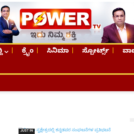
ದಿ
ಕ್ರೈಂ
ಸಿನಿಮಾ
ಸ್ಪೋರ್ಟ್ಸ್
ವಾಣ
JUST IN