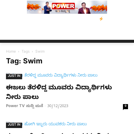
ತ್ರಸ್ತರಿಗೆ ನೆರವು: ‘ಟುಗೆದರ್ ಫಾರ್ ಅಸ್ಸಾಂ’ ಅಭಿಯಾನ
ನ್ಯೂಸ್ ಕಾರ್ಪ್‌ಗೆ
Home
Tags
Swim
Tag: Swim
JUST IN
ಈಜಲು ತೆರಳಿದ್ದ ಮೂವರು ವಿದ್ಯಾರ್ಥಿಗಳು
ನೀರು ಪಾಲು
Power TV ಸುದ್ದಿ ಮನೆ
30/12/2023
-
0
JUST IN