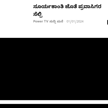
ಸೂರ್ಯಕಾಂತಿ ಜೊತೆ ಪ್ರವಾಸಿಗರ
ಸೆಲ್ಪಿ
Power TV ಸುದ್ದಿ ಮನೆ
01/01/2024
-