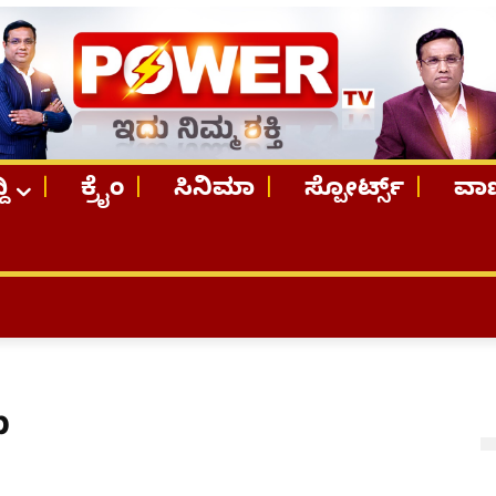
ದಿ
ಕ್ರೈಂ
ಸಿನಿಮಾ
ಸ್ಪೋರ್ಟ್ಸ್
ವಾಣ
p