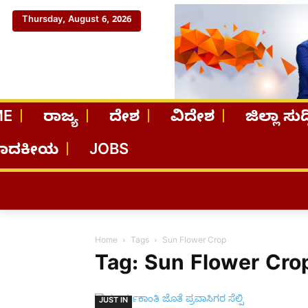
Thursday, August 6, 2026
ME
ರಾಜ್ಯ
ದೇಶ
ವಿದೇಶ
ಜಿಲ್ಲಾ ಸುದ್
ಪಾದಕೀಯ
JOBS
Home
Tags
Sun Flower Crop
Tag: Sun Flower Cro
JUST IN