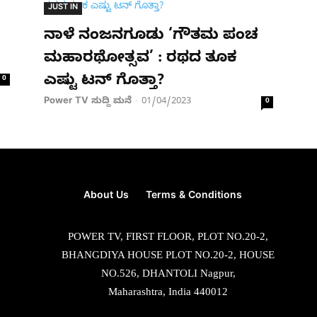
JUST IN
ನಾಳೆ ನಂಜನಗೂಡು ‘ಗೌತಮ ಪಂಚ
ಮಹಾರಥೋತ್ಸವ’ : ರಥದ ತೂಕ
ಎಷ್ಟು ಟನ್ ಗೊತ್ತಾ?
0
Power TV ಸುದ್ದಿ ಮನೆ
01/04/2023
-
0
About Us
Terms & Conditions
POWER TV, FIRST FLOOR, PLOT NO.20-2,
BHANGDIYA HOUSE PLOT NO.20-2, HOUSE
NO.526, DHANTOLI Nagpur,
Maharashtra, India 440012