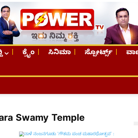
ದಿ
ಕ್ರೈಂ
ಸಿನಿಮಾ
ಸ್ಪೋರ್ಟ್ಸ್
ವಾಣ
wara Swamy Temple