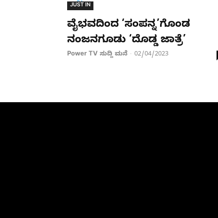
JUST IN
ವೈಭವದಿಂದ ‘ಸಂಪನ್ನ’ಗೊಂಡ
ನಂಜನಗೂಡು ‘ದೊಡ್ಡ ಜಾತ್ರೆ’
Power TV ಸುದ್ದಿ ಮನೆ
02/04/2023
-