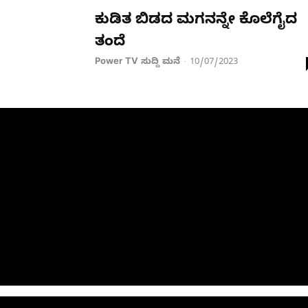
ಕುಡಿತ ಬಿಡದ ಮಗನನ್ನೇ ಕೊಲೆಗೈದ
ತಂದೆ
Power TV ಸುದ್ದಿ ಮನೆ
10/07/2023
-