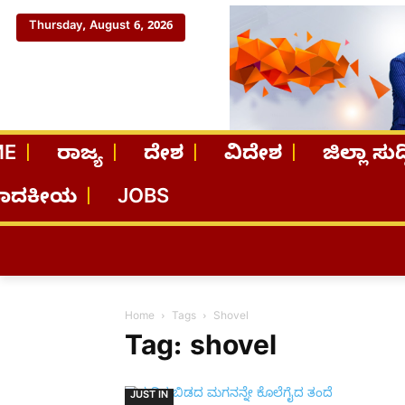
Thursday, August 6, 2026
ME
ರಾಜ್ಯ
ದೇಶ
ವಿದೇಶ
ಜಿಲ್ಲಾ ಸುದ್
ಪಾದಕೀಯ
JOBS
Home
Tags
Shovel
Tag: shovel
JUST IN