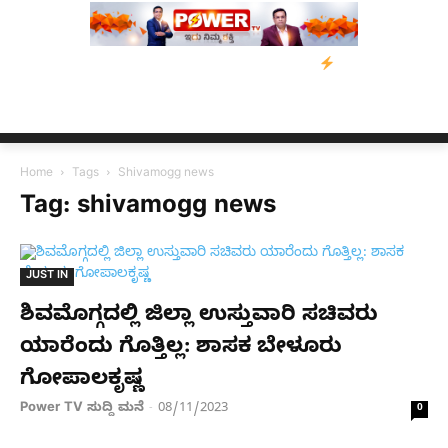
ರಸ್ತರಿಗೆ ನೆರವು: ‘ಟುಗೆದರ್ ಫಾರ್ ಅಸ್ಸಾಂ’ ಅಭಿಯಾನ
ನ್ಯೂಸ್ ಕಾರ್ಪ್‌ಗೆ ಎ
Home
Tags
Shivamogg news
Tag: shivamogg news
JUST IN
ಶಿವಮೊಗ್ಗದಲ್ಲಿ ಜಿಲ್ಲಾ ಉಸ್ತುವಾರಿ ಸಚಿವರು
ಯಾರೆಂದು ಗೊತ್ತಿಲ್ಲ: ಶಾಸಕ ಬೇಳೂರು
ಗೋಪಾಲಕೃಷ್ಣ
Power TV ಸುದ್ದಿ ಮನೆ
08/11/2023
-
0