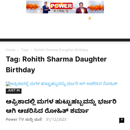
್ತರಿಗೆ ನೆರವು: ‘ಟುಗೆದರ್ ಫಾರ್ ಅಸ್ಸಾಂ’ ಅಭಿಯಾನ
ನ್ಯೂಸ್ ಕಾರ್ಪ್‌ಗೆ ಎಐಯ
Home
Tags
Rohith Sharma Daughter Birthday
Tag: Rohith Sharma Daughter
Birthday
JUST IN
ಆಫ್ರಿಕಾದಲ್ಲಿ ಮಗಳ ಹುಟ್ಟುಹಬ್ಬವನ್ನು ಭರ್ಜರಿ
ಆಗಿ ಆಚರಿಸಿದ ರೋಹಿತ್ ಶರ್ಮಾ
Power TV ಸುದ್ದಿ ಮನೆ
31/12/2023
-
0