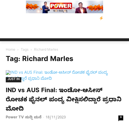
ಸಂತ್ರಸ್ತರಿಗೆ ನೆರವು: ‘ಟುಗೆದರ್ ಫಾರ್ ಅಸ್ಸಾಂ’ ಅಭಿಯಾನ
ನ್ಯೂಸ್ ಕಾರ್ಪ್‌
Home
Tags
Richard Marles
Tag: Richard Marles
JUST IN
IND vs AUS Final: ಇಂಡೋ-ಆಸೀಸ್​
ರೋಚಕ ಫೈನಲ್‌ ಪಂದ್ಯ ವೀಕ್ಷಿಸಲಿದ್ದಾರೆ ಪ್ರಧಾನಿ
ಮೋದಿ
Power TV ಸುದ್ದಿ ಮನೆ
18/11/2023
-
0